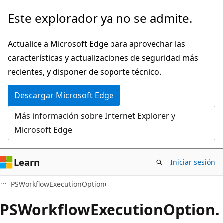
Ir
Ir
Este explorador ya no se admite.
al
a
contenido
la
Actualice a Microsoft Edge para aprovechar las
principal
navegación
características y actualizaciones de seguridad más
en
recientes, y disponer de soporte técnico.
la
Descargar Microsoft Edge
página
Más información sobre Internet Explorer y
Microsoft Edge
Learn
Iniciar sesión
C++
PSWorkflowExecutionOption
PSWorkflow
Execution
Option.