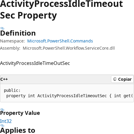
Activity
Process
Idle
Timeout
Sec Property
Definition
Namespace:
Microsoft.PowerShell.Commands
Assembly:
Microsoft.PowerShell.Workflow.ServiceCore.dll
ActivityProcessIdleTimeOutSec
C++
Copiar
public:

 property int ActivityProcessIdleTimeoutSec { int get(
Property Value
Int32
Applies to