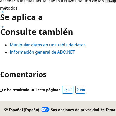
acceder a las filas actualizadas a través de uno de los
RowUp
métodos .
Se aplica a
Consulte también
Manipular datos en una tabla de datos
Información general de ADO.NET
Modo
de
Comentarios
lectura
deshabilitado
¿Le ha resultado útil esta página?
Sí
No
Español (España)
Sus opciones de privacidad
Tema