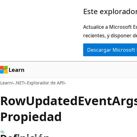
Ir
Ir
Este explorador
al
a
contenido
la
Actualice a Microsoft E
principal
navegación
recientes, y disponer d
en
Descargar Microsoft
la
página
Learn
Learn
.NET
Explorador de API
Row
Updated
Event
Args
Propiedad