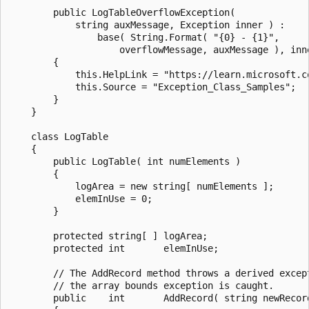
        public LogTableOverflowException(

            string auxMessage, Exception inner ) :

                base( String.Format( "{0} - {1}",

                    overflowMessage, auxMessage ), inne
        {

            this.HelpLink = "https://learn.microsoft.co
            this.Source = "Exception_Class_Samples";

        }

    }

    class LogTable

    {

        public LogTable( int numElements )

        {

            logArea = new string[ numElements ];

            elemInUse = 0;

        }

        protected string[ ] logArea;

        protected int       elemInUse;

        // The AddRecord method throws a derived except
        // the array bounds exception is caught.

        public    int       AddRecord( string newRecord