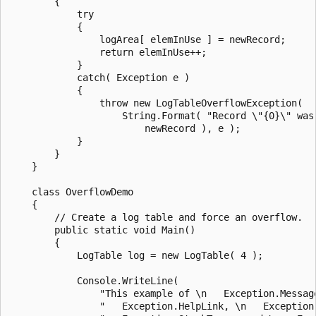
        {

            try

            {

                logArea[ elemInUse ] = newRecord;

                return elemInUse++;

            }

            catch( Exception e )

            {

                throw new LogTableOverflowException(

                    String.Format( "Record \"{0}\" was 
                        newRecord ), e );

            }

        }

    }

    class OverflowDemo

    {

        // Create a log table and force an overflow.

        public static void Main()

        {

            LogTable log = new LogTable( 4 );

            Console.WriteLine(

                "This example of \n   Exception.Message
                "   Exception.HelpLink, \n   Exception.