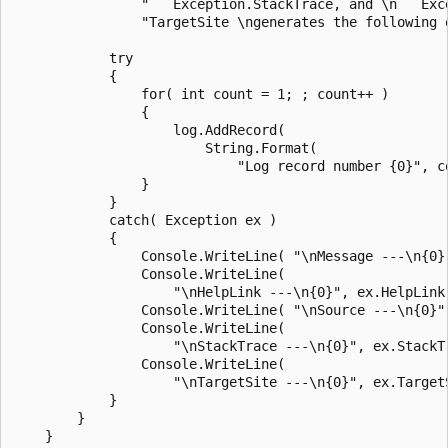
                "   Exception.StackTrace, and \n   Exce
                "TargetSite \ngenerates the following o
            try

            {

                for( int count = 1; ; count++ )

                {

                    log.AddRecord(

                        String.Format(

                            "Log record number {0}", co
                }

            }

            catch( Exception ex )

            {

                Console.WriteLine( "\nMessage ---\n{0}"
                Console.WriteLine(

                    "\nHelpLink ---\n{0}", ex.HelpLink 
                Console.WriteLine( "\nSource ---\n{0}",
                Console.WriteLine(

                    "\nStackTrace ---\n{0}", ex.StackTr
                Console.WriteLine(

                    "\nTargetSite ---\n{0}", ex.TargetS
            }

        }

    }
