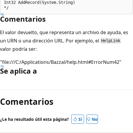
Int32 AddRecord(System.String)

Comentarios
El valor devuelto, que representa un archivo de ayuda, es
un URN o una dirección URL. Por ejemplo, el
HelpLink
valor podría ser:
"file:///C:/Applications/Bazzal/help.html#ErrorNum42"
Se aplica a
Modo
de
Comentarios
lectura
deshabilitado
¿Le ha resultado útil esta página?
Sí
No