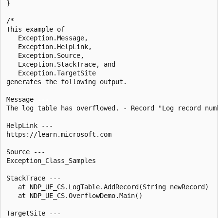
}

/*

This example of

   Exception.Message,

   Exception.HelpLink,

   Exception.Source,

   Exception.StackTrace, and

   Exception.TargetSite

generates the following output.

Message ---

The log table has overflowed. - Record "Log record numb
HelpLink ---

https://learn.microsoft.com

Source ---

Exception_Class_Samples

StackTrace ---

   at NDP_UE_CS.LogTable.AddRecord(String newRecord)

   at NDP_UE_CS.OverflowDemo.Main()

TargetSite ---
