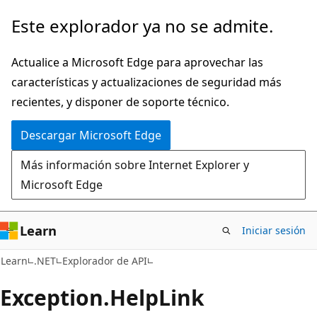
Ir
Ir
Este explorador ya no se admite.
al
a
contenido
la
Actualice a Microsoft Edge para aprovechar las
principal
navegación
características y actualizaciones de seguridad más
en
recientes, y disponer de soporte técnico.
la
Descargar Microsoft Edge
página
Más información sobre Internet Explorer y
Microsoft Edge
Learn
Iniciar sesión
C#
Learn
.NET
Explorador de API
Exception.
Help
Link