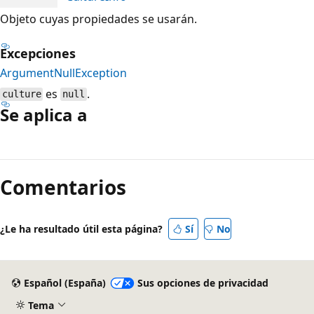
Objeto cuyas propiedades se usarán.
Excepciones
ArgumentNullException
es
.
culture
null
Se aplica a
Modo
de
Comentarios
lectura
deshabilitado
¿Le ha resultado útil esta página?
Sí
No
Español (España)
Sus opciones de privacidad
Tema