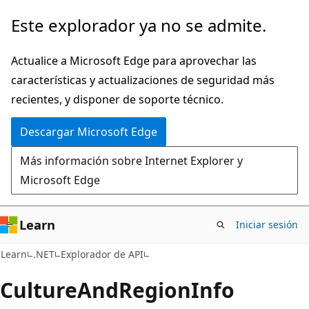
Ir
Ir
Este explorador ya no se admite.
al
a
contenido
la
Actualice a Microsoft Edge para aprovechar las
principal
navegación
características y actualizaciones de seguridad más
en
recientes, y disponer de soporte técnico.
la
Descargar Microsoft Edge
página
Más información sobre Internet Explorer y
Microsoft Edge
Learn
Iniciar sesión
C#
Learn
.NET
Explorador de API
Culture
And
Region
Info