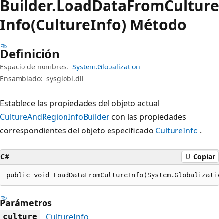
Builder.
Load
Data
From
Culture
Info(CultureInfo) Método
Definición
Espacio de nombres:
System.Globalization
Ensamblado:
sysglobl.dll
Establece las propiedades del objeto actual
CultureAndRegionInfoBuilder
con las propiedades
correspondientes del objeto especificado
CultureInfo
.
C#
Copiar
public void LoadDataFromCultureInfo(System.Globalizati
Parámetros
CultureInfo
culture