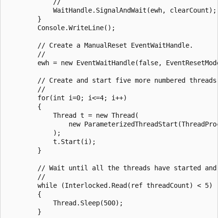
            //

            WaitHandle.SignalAndWait(ewh, clearCount);

        }

        Console.WriteLine();

        // Create a ManualReset EventWaitHandle.

        //

        ewh = new EventWaitHandle(false, EventResetMode
        // Create and start five more numbered threads.
        //

        for(int i=0; i<=4; i++)

        {

            Thread t = new Thread(

                new ParameterizedThreadStart(ThreadProc
            );

            t.Start(i);

        }

        // Wait until all the threads have started and 
        //

        while (Interlocked.Read(ref threadCount) < 5)

        {

            Thread.Sleep(500);

        }
