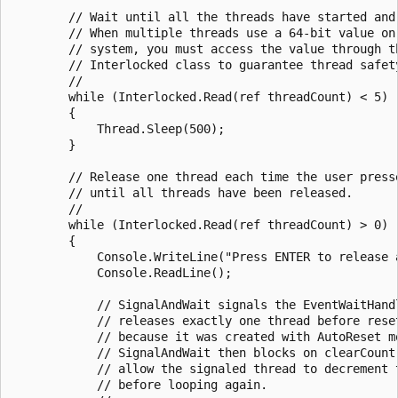
        // Wait until all the threads have started and 
        // When multiple threads use a 64-bit value on 
        // system, you must access the value through th
        // Interlocked class to guarantee thread safety
        //

        while (Interlocked.Read(ref threadCount) < 5)

        {

            Thread.Sleep(500);

        }

        // Release one thread each time the user presse
        // until all threads have been released.

        //

        while (Interlocked.Read(ref threadCount) > 0)

        {

            Console.WriteLine("Press ENTER to release a
            Console.ReadLine();

            // SignalAndWait signals the EventWaitHandl
            // releases exactly one thread before reset
            // because it was created with AutoReset mo
            // SignalAndWait then blocks on clearCount,
            // allow the signaled thread to decrement t
            // before looping again.
