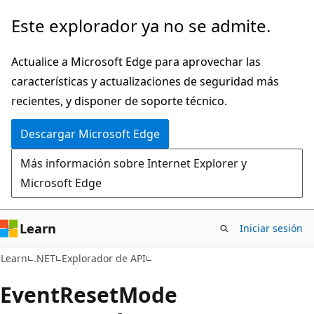
Ir
Ir
Este explorador ya no se admite.
al
a
contenido
la
Actualice a Microsoft Edge para aprovechar las
principal
navegación
características y actualizaciones de seguridad más
en
recientes, y disponer de soporte técnico.
la
Descargar Microsoft Edge
página
Más información sobre Internet Explorer y
Microsoft Edge
Learn
Iniciar sesión
C#
Learn
.NET
Explorador de API
Event
Reset
Mode