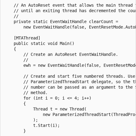
    // An AutoReset event that allows the main thread t
    // until an exiting thread has decremented the coun
    //

    private static EventWaitHandle clearCount = 

        new EventWaitHandle(false, EventResetMode.AutoR
    [MTAThread]

    public static void Main()

    {

        // Create an AutoReset EventWaitHandle.

        //

        ewh = new EventWaitHandle(false, EventResetMode
        // Create and start five numbered threads. Use 
        // ParameterizedThreadStart delegate, so the th
        // number can be passed as an argument to the S
        // method.

        for (int i = 0; i <= 4; i++)

        {

            Thread t = new Thread(

                new ParameterizedThreadStart(ThreadProc
            );

            t.Start(i);

        }
