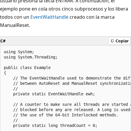
usuario presiona la tecla ENTRAR. A continuación, el
ejemplo pone en cola otros cinco subprocesos y los libera
todos con un
EventWaitHandle
creado con la marca
ManualReset.
C#
Copiar
using System;

using System.Threading;

public class Example

{

    // The EventWaitHandle used to demonstrate the diff
    // between AutoReset and ManualReset synchronizatio
    //

    private static EventWaitHandle ewh;

    // A counter to make sure all threads are started a
    // blocked before any are released. A Long is used 
    // the use of the 64-bit Interlocked methods.

    //

    private static long threadCount = 0;
