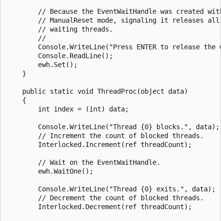
        // Because the EventWaitHandle was created with
        // ManualReset mode, signaling it releases all 
        // waiting threads.

        //

        Console.WriteLine("Press ENTER to release the w
        Console.ReadLine();

        ewh.Set();

    }

    public static void ThreadProc(object data)

    {

        int index = (int) data;

        Console.WriteLine("Thread {0} blocks.", data);

        // Increment the count of blocked threads.

        Interlocked.Increment(ref threadCount);

        // Wait on the EventWaitHandle.

        ewh.WaitOne();

        Console.WriteLine("Thread {0} exits.", data);

        // Decrement the count of blocked threads.

        Interlocked.Decrement(ref threadCount);
