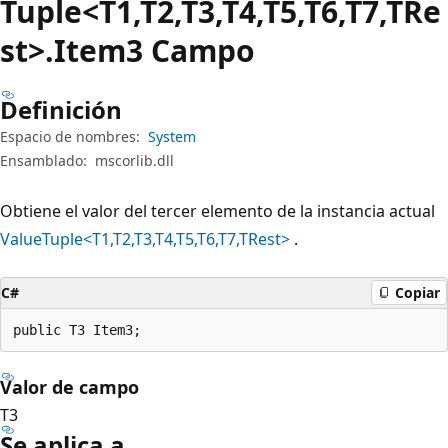
Tuple<T1,T2,T3,T4,T5,T6,T7,TRe
st>.Item3 Campo
Definición
Espacio de nombres:
System
Ensamblado:
mscorlib.dll
Obtiene el valor del tercer elemento de la instancia actual
ValueTuple<T1,T2,T3,T4,T5,T6,T7,TRest>
.
C#
Copiar
public T3 Item3;
Valor de campo
T3
Se aplica a