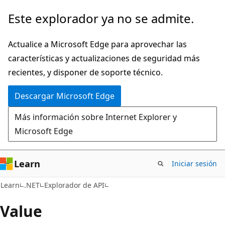
Ir
Ir
Este explorador ya no se admite.
al
a
contenido
la
Actualice a Microsoft Edge para aprovechar las
principal
navegación
características y actualizaciones de seguridad más
en
recientes, y disponer de soporte técnico.
la
Descargar Microsoft Edge
página
Más información sobre Internet Explorer y
Microsoft Edge
Learn
Iniciar sesión
C#
Learn
.NET
Explorador de API
Value