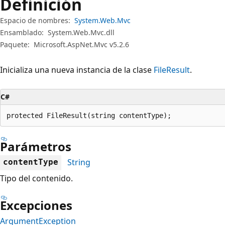
Definición
Espacio de nombres:
System.Web.Mvc
Ensamblado:
System.Web.Mvc.dll
Paquete:
Microsoft.AspNet.Mvc v5.2.6
Inicializa una nueva instancia de la clase
FileResult
.
C#
protected FileResult(string contentType);
Parámetros
String
contentType
Tipo del contenido.
Excepciones
ArgumentException