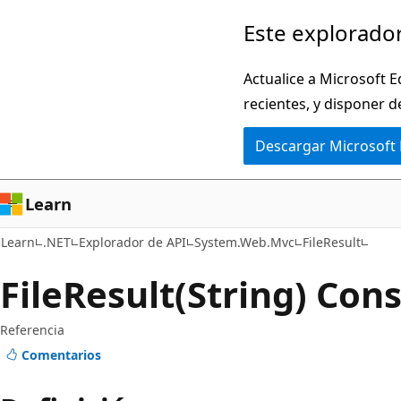
Ir
Ir
Este explorador
al
a
contenido
la
Actualice a Microsoft E
principal
navegación
recientes, y disponer d
en
Descargar Microsoft
la
página
Learn
Learn
.NET
Explorador de API
System.Web.Mvc
FileResult
File
Result(String) Con
Referencia
Comentarios