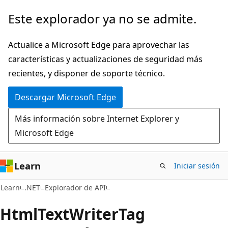
Ir
Ir
Este explorador ya no se admite.
al
a
contenido
la
Actualice a Microsoft Edge para aprovechar las
principal
navegación
características y actualizaciones de seguridad más
en
recientes, y disponer de soporte técnico.
la
Descargar Microsoft Edge
página
Más información sobre Internet Explorer y
Microsoft Edge
Learn
Iniciar sesión
C#
Learn
.NET
Explorador de API
Html
Text
Writer
Tag