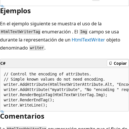
Ejemplos
En el ejemplo siguiente se muestra el uso de la
enumeración . El
campo se usa
HtmlTextWriterTag
Img
durante la representación de un
HtmlTextWriter
objeto
denominado
.
writer
C#
Copiar
// Control the encoding of attributes. 

// Simple known values do not need encoding.

writer.AddAttribute(HtmlTextWriterAttribute.Alt, "Encod
writer.AddAttribute("myattribute", "No "encoding " requ
writer.RenderBeginTag(HtmlTextWriterTag.Img);

writer.RenderEndTag();

Comentarios
La
enumeración permite que el flujo de