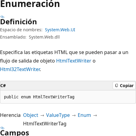
Enumeración
Definición
Espacio de nombres:
System.Web.UI
Ensamblado:
System.Web.dll
Especifica las etiquetas HTML que se pueden pasar a un
flujo de salida de objeto
HtmlTextWriter
o
Html32TextWriter
.
C#
Copiar
public enum HtmlTextWriterTag
Herencia
Object
ValueType
Enum
HtmlTextWriterTag
Campos