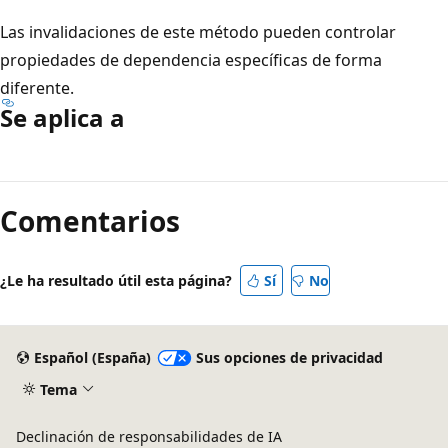
Las invalidaciones de este método pueden controlar
propiedades de dependencia específicas de forma
diferente.
Se aplica a
Modo
de
Comentarios
lectura
deshabilitado
¿Le ha resultado útil esta página?
Sí
No
Español (España)
Sus opciones de privacidad
Tema
Declinación de responsabilidades de IA