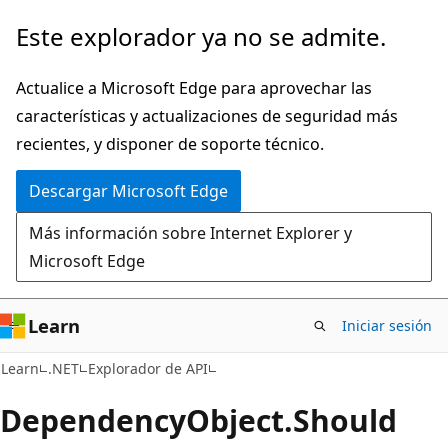
Ir
Ir
Este explorador ya no se admite.
al
a
contenido
la
Actualice a Microsoft Edge para aprovechar las
principal
navegación
características y actualizaciones de seguridad más
en
recientes, y disponer de soporte técnico.
la
Descargar Microsoft Edge
página
Más información sobre Internet Explorer y
Microsoft Edge
Learn
Iniciar sesión
C#
Learn
.NET
Explorador de API
Dependency
Object.
Should