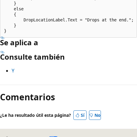
    }

    else

    {

        DropLocationLabel.Text = "Drops at the end.";

    }

Se aplica a
Consulte también
Y
Modo
de
Comentarios
lectura
deshabilitado
¿Le ha resultado útil esta página?
Sí
No