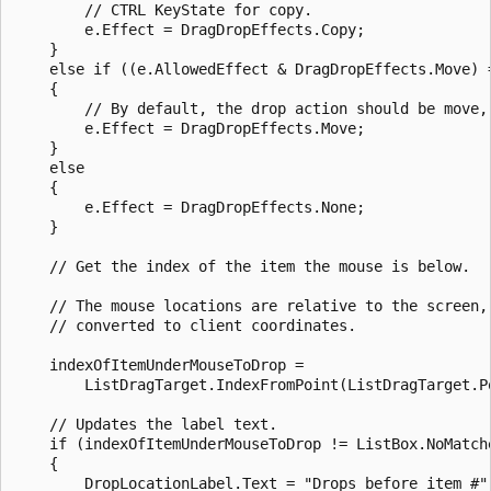
        // CTRL KeyState for copy.

        e.Effect = DragDropEffects.Copy;

    }

    else if ((e.AllowedEffect & DragDropEffects.Move) =
    {

        // By default, the drop action should be move, 
        e.Effect = DragDropEffects.Move;

    }

    else

    {

        e.Effect = DragDropEffects.None;

    }

    // Get the index of the item the mouse is below. 

    // The mouse locations are relative to the screen, 
    // converted to client coordinates.

    indexOfItemUnderMouseToDrop =

        ListDragTarget.IndexFromPoint(ListDragTarget.P
    // Updates the label text.

    if (indexOfItemUnderMouseToDrop != ListBox.NoMatche
    {

        DropLocationLabel.Text = "Drops before item #"