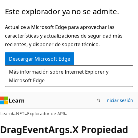
Ir
Ir
Este explorador ya no se admite.
al
a
contenido
la
Actualice a Microsoft Edge para aprovechar las
principal
navegación
características y actualizaciones de seguridad más
en
recientes, y disponer de soporte técnico.
la
Descargar Microsoft Edge
página
Más información sobre Internet Explorer y
Microsoft Edge
Learn
Iniciar sesión
C#
Learn
.NET
Explorador de API
Drag
Event
Args.
X Propiedad