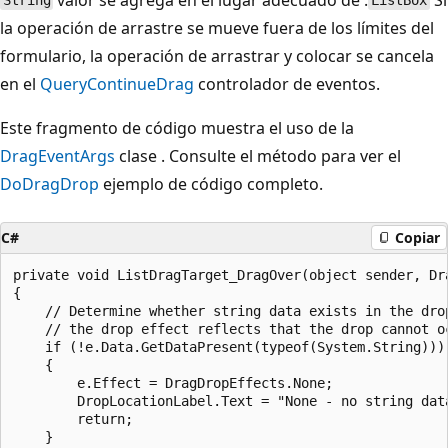
String
ListBox
la operación de arrastre se mueve fuera de los límites del
formulario, la operación de arrastrar y colocar se cancela
en el
QueryContinueDrag
controlador de eventos.
Este fragmento de código muestra el uso de la
DragEventArgs
clase . Consulte el método para ver el
DoDragDrop
ejemplo de código completo.
C#
Copiar
private void ListDragTarget_DragOver(object sender, Dra
{

    // Determine whether string data exists in the drop
    // the drop effect reflects that the drop cannot oc
    if (!e.Data.GetDataPresent(typeof(System.String)))

    {

        e.Effect = DragDropEffects.None;

        DropLocationLabel.Text = "None - no string data
        return;

    }
