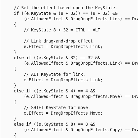
    // Set the effect based upon the KeyState.

    if ((e.KeyState & (8 + 32)) == (8 + 32) &&

        (e.AllowedEffect & DragDropEffects.Link) == Dra
    {

        // KeyState 8 + 32 = CTRL + ALT

        // Link drag-and-drop effect.

        e.Effect = DragDropEffects.Link;

    }

    else if ((e.KeyState & 32) == 32 &&

        (e.AllowedEffect & DragDropEffects.Link) == Dra
    {

        // ALT KeyState for link.

        e.Effect = DragDropEffects.Link;

    }

    else if ((e.KeyState & 4) == 4 &&

        (e.AllowedEffect & DragDropEffects.Move) == Dra
    {

        // SHIFT KeyState for move.

        e.Effect = DragDropEffects.Move;

    }

    else if ((e.KeyState & 8) == 8 &&

        (e.AllowedEffect & DragDropEffects.Copy) == Dra
    {
