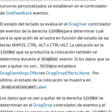
cursores personalizados se establecen en el controlador
de
GiveFeedback
eventos.
El estado del teclado se evalúa en el
DragOver
controlador
de eventos de la derecha
para determinar cuál
ListBox
será la operación de arrastre en función del estado de las
teclas MAYÚS, CTRL, ALT o CTRL+ALT. La ubicación en la
que se produciría la colocación también se
ListBox
determina durante el
evento. Si los datos que se
DragOver
van a quitar no son ,
se establece
String
DragEventArgs.Effect
en
DragDropEffects.None
. Por
último, el estado de la colocación se muestra en
.
Label
DropLocationLabel
Los datos que se van a quitar de la derecha
se
ListBox
determinan en el
DragDrop
controlador de eventos y el
valor se agrega en el lugar adecuado de .
Si