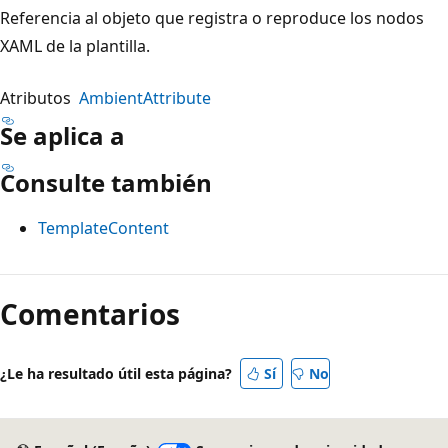
Referencia al objeto que registra o reproduce los nodos
XAML de la plantilla.
Atributos
AmbientAttribute
Se aplica a
Consulte también
TemplateContent
Modo
de
Comentarios
lectura
deshabilitado
¿Le ha resultado útil esta página?
Sí
No