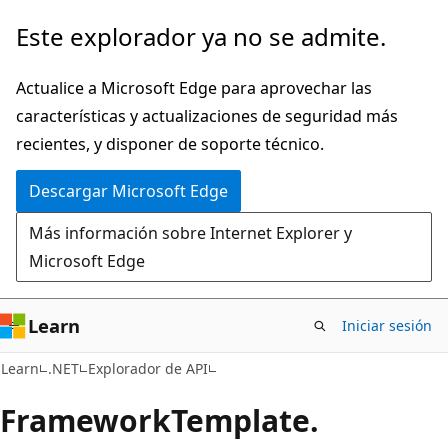
Ir
Ir
Este explorador ya no se admite.
al
a
contenido
la
Actualice a Microsoft Edge para aprovechar las
principal
navegación
características y actualizaciones de seguridad más
en
recientes, y disponer de soporte técnico.
la
Descargar Microsoft Edge
página
Más información sobre Internet Explorer y
Microsoft Edge
Learn
Iniciar sesión
C#
Learn
.NET
Explorador de API
Framework
Template.