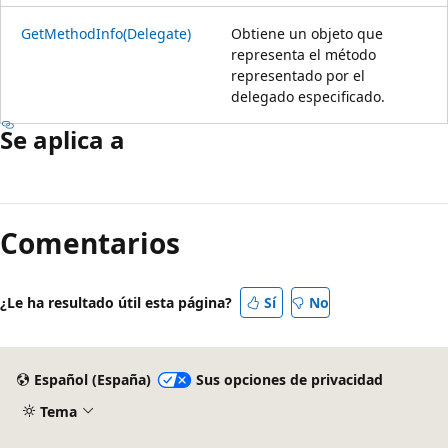
GetMethodInfo(Delegate)
Obtiene un objeto que
representa el método
representado por el
delegado especificado.
Se aplica a
Modo
de
Comentarios
lectura
deshabilitado
¿Le ha resultado útil esta página?
Sí
No
Español (España)
Sus opciones de privacidad
Tema