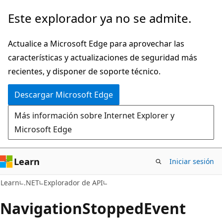
Ir
Ir
Este explorador ya no se admite.
al
a
contenido
la
Actualice a Microsoft Edge para aprovechar las
principal
navegación
características y actualizaciones de seguridad más
en
recientes, y disponer de soporte técnico.
la
Descargar Microsoft Edge
página
Más información sobre Internet Explorer y
Microsoft Edge
Learn
Iniciar sesión
C#
Learn
.NET
Explorador de API
Navigation
Stopped
Event