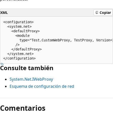
XML
Copiar
<configuration>

  <system.net>

    <defaultProxy>

      <module

        type="Test.CustomWebProxy, TestProxy, Version=
      />

    </defaultProxy>

  </system.net>

Consulte también
System.Net.IWebProxy
Esquema de configuración de red
Modo
de
Comentarios
lectura