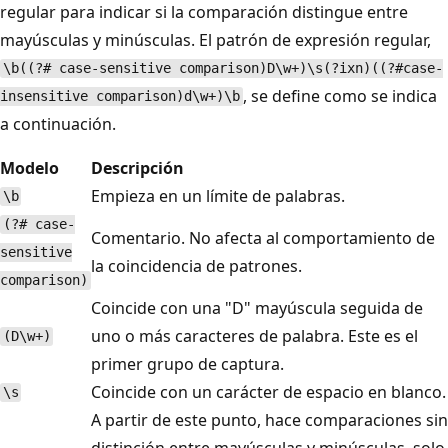
regular para indicar si la comparación distingue entre
mayúsculas y minúsculas. El patrón de expresión regular,
\b((?# case-sensitive comparison)D\w+)\s(?ixn)((?#case-
, se define como se indica
insensitive comparison)d\w+)\b
a continuación.
Modelo
Descripción
Empieza en un límite de palabras.
\b
(?# case-
Comentario. No afecta al comportamiento de
sensitive
la coincidencia de patrones.
comparison)
Coincide con una "D" mayúscula seguida de
uno o más caracteres de palabra. Este es el
(D\w+)
primer grupo de captura.
Coincide con un carácter de espacio en blanco.
\s
A partir de este punto, hace comparaciones sin
distinción entre mayúsculas y minúsculas, solo