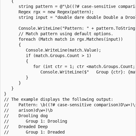
   {

      string pattern = @"\b((?# case-sensitive compari
      Regex rgx = new Regex(pattern);

      string input = "double dare double Double a Drool
      Console.WriteLine("Pattern: " + pattern.ToString(
      // Match pattern using default options.

      foreach (Match match in rgx.Matches(input))

      {

         Console.WriteLine(match.Value);

         if (match.Groups.Count > 1)

         {

            for (int ctr = 1; ctr <match.Groups.Count; 
               Console.WriteLine($"   Group {ctr}: {mat
         }

      }

   }

}

// The example displays the following output:

//    Pattern: \b((?# case-sensitive comparison)D\w+)\s
//    arison)d\w+)\b

//    Drooling dog

//       Group 1: Drooling

//    Dreaded Deep
