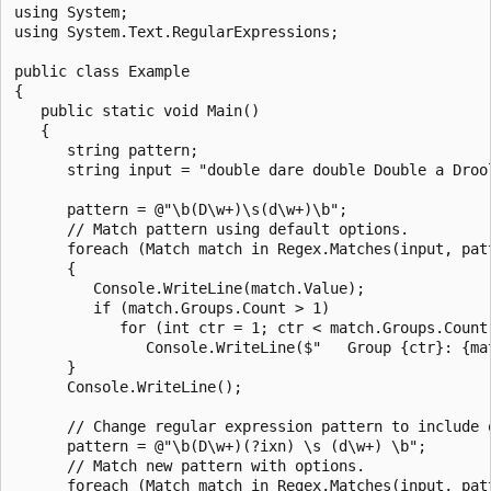
using System;

using System.Text.RegularExpressions;

public class Example

{

   public static void Main()

   {

      string pattern;

      string input = "double dare double Double a Drool
      pattern = @"\b(D\w+)\s(d\w+)\b";

      // Match pattern using default options.

      foreach (Match match in Regex.Matches(input, patt
      {

         Console.WriteLine(match.Value);

         if (match.Groups.Count > 1)

            for (int ctr = 1; ctr < match.Groups.Count;
               Console.WriteLine($"   Group {ctr}: {mat
      }

      Console.WriteLine();

      // Change regular expression pattern to include o
      pattern = @"\b(D\w+)(?ixn) \s (d\w+) \b";

      // Match new pattern with options.

      foreach (Match match in Regex.Matches(input, patt