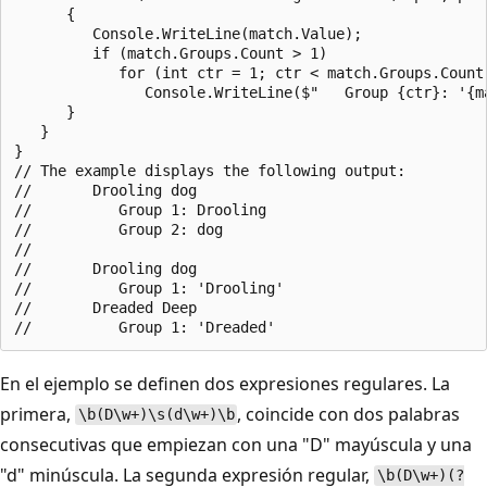
      {

         Console.WriteLine(match.Value);

         if (match.Groups.Count > 1)

            for (int ctr = 1; ctr < match.Groups.Count;
               Console.WriteLine($"   Group {ctr}: '{ma
      }

   }

}

// The example displays the following output:

//       Drooling dog

//          Group 1: Drooling

//          Group 2: dog

//

//       Drooling dog

//          Group 1: 'Drooling'

//       Dreaded Deep

En el ejemplo se definen dos expresiones regulares. La
primera,
, coincide con dos palabras
\b(D\w+)\s(d\w+)\b
consecutivas que empiezan con una "D" mayúscula y una
"d" minúscula. La segunda expresión regular,
\b(D\w+)(?