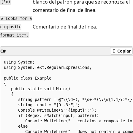
blanco del patrón para que se reconozca el
(?x)
comentario de final de línea.
# Looks for a
Comentario de final de línea.
composite
format item.
C#
Copiar
using System;

using System.Text.RegularExpressions;

public class Example

{

   public static void Main()

   {

      string pattern = @"\{\d+(,-*\d+)*(\:\w{1,4}?)*\}
      string input = "{0,-3:F}";

      Console.WriteLine($"'{input}':");

      if (Regex.IsMatch(input, pattern))

         Console.WriteLine("   contains a composite for
      else

         Console.WriteLine("   does not contain a compo