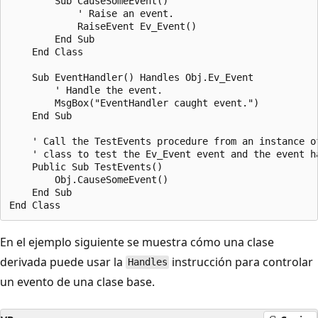
        Sub CauseSomeEvent()

            ' Raise an event.

            RaiseEvent Ev_Event()

        End Sub

    End Class

    Sub EventHandler() Handles Obj.Ev_Event

        ' Handle the event.

        MsgBox("EventHandler caught event.")

    End Sub

    ' Call the TestEvents procedure from an instance of
    ' class to test the Ev_Event event and the event ha
    Public Sub TestEvents()

        Obj.CauseSomeEvent()

    End Sub

En el ejemplo siguiente se muestra cómo una clase
derivada puede usar la
instrucción para controlar
Handles
un evento de una clase base.