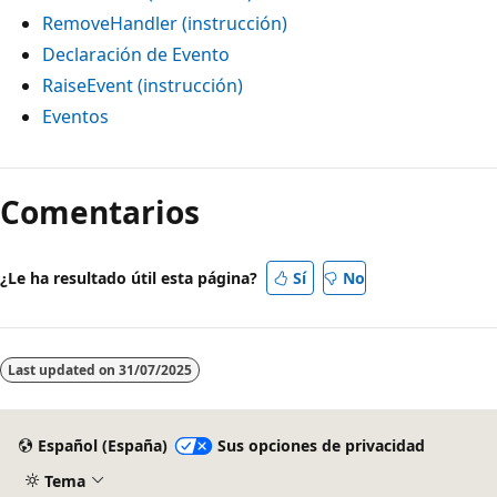
RemoveHandler (instrucción)
Declaración de Evento
RaiseEvent (instrucción)
Eventos
Modo
de
Comentarios
lectura
deshabilitado
¿Le ha resultado útil esta página?
Sí
No
Last updated on
31/07/2025
Español (España)
Sus opciones de privacidad
Tema