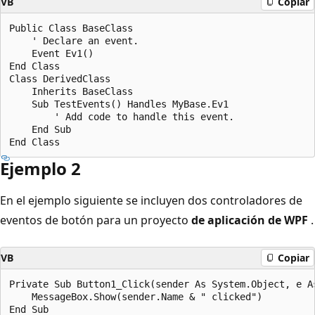
VB
Copiar
Public Class BaseClass

    ' Declare an event.

    Event Ev1()

End Class

Class DerivedClass

    Inherits BaseClass

    Sub TestEvents() Handles MyBase.Ev1

        ' Add code to handle this event.

    End Sub

Ejemplo 2
En el ejemplo siguiente se incluyen dos controladores de
eventos de botón para un proyecto
de aplicación de WPF
.
VB
Copiar
Private Sub Button1_Click(sender As System.Object, e A
    MessageBox.Show(sender.Name & " clicked")

End Sub
