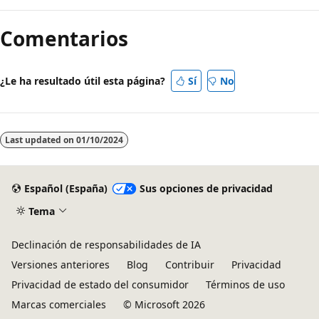
de
Comentarios
lectura
deshabilitado
¿Le ha resultado útil esta página?
Sí
No
Last updated on
01/10/2024
Español (España)
Sus opciones de privacidad
Tema
Declinación de responsabilidades de IA
Versiones anteriores
Blog
Contribuir
Privacidad
Privacidad de estado del consumidor
Términos de uso
Marcas comerciales
© Microsoft 2026