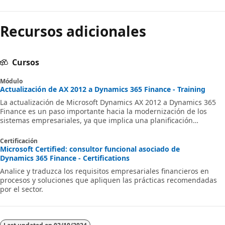
Modo
Recursos adicionales
de
lectura
deshabilitado
Cursos
Módulo
Actualización de AX 2012 a Dynamics 365 Finance - Training
La actualización de Microsoft Dynamics AX 2012 a Dynamics 365
Finance es un paso importante hacia la modernización de los
sistemas empresariales, ya que implica una planificación
exhaustiva, preparación de datos y código, pruebas y transición.
Este módulo proporciona una guía completa para garantizar una
Certificación
transición fluida con un tiempo de inactividad mínimo, y abarca
Microsoft Certified: consultor funcional asociado de
procedimientos recomendados, kits de herramientas y consejos
Dynamics 365 Finance - Certifications
para una actualización correcta.
Analice y traduzca los requisitos empresariales financieros en
procesos y soluciones que apliquen las prácticas recomendadas
por el sector.