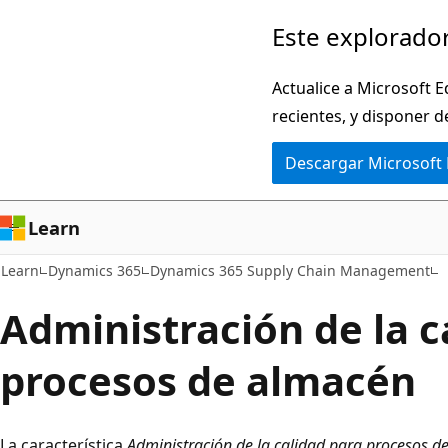
Ir
Este explorador
al
contenido
Actualice a Microsoft E
principal
recientes, y disponer d
Descargar Microsoft
Learn
Learn
Dynamics 365
Dynamics 365 Supply Chain Management
Administración de la c
procesos de almacén
La característica
Administración de la calidad para procesos d