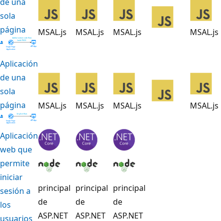
de una
sola
página
MSAL.js
MSAL.js
MSAL.js
MSAL.js
Aplicación
de una
sola
página
MSAL.js
MSAL.js
MSAL.js
MSAL.js
Aplicación
web que
permite
iniciar
principal
principal
principal
sesión a
de
de
de
los
ASP.NET
ASP.NET
ASP.NET
usuarios