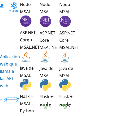
Nodo
Nodo
Nodo
MSAL
MSAL
MSAL
ASP.NET
ASP.NET
ASP.NET
Core +
Core +
Core +
MSAL.NET
MSAL.NET
MSAL.NET
Aplicación
web que
Java de
Java de
Java de
llama a
MSAL
MSAL
MSAL
las API
web
Flask +
Flask +
Flask +
MSAL
Python