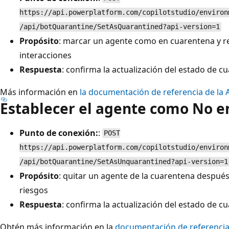
https://api.powerplatform.com/copilotstudio/environ
/api/botQuarantine/SetAsQuarantined?api-version=1
Propósito
: marcar un agente como en cuarentena y res
interacciones
Respuesta
: confirma la actualización del estado de c
Más información en
la documentación de referencia de la 
Establecer el agente como No e
Punto de conexión:
:
POST
https://api.powerplatform.com/copilotstudio/environ
/api/botQuarantine/SetAsUnquarantined?api-version=1
Propósito
: quitar un agente de la cuarentena después
riesgos
Respuesta
: confirma la actualización del estado de c
Obtén más información en la
documentación de referencia 