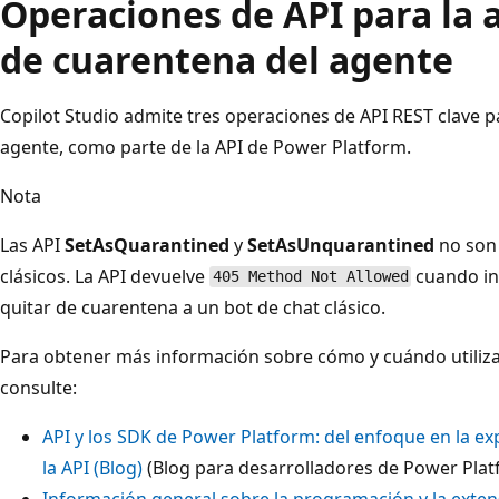
Operaciones de API para la 
de cuarentena del agente
Copilot Studio admite tres operaciones de API REST clave p
agente, como parte de la API de Power Platform.
Nota
Las API
SetAsQuarantined
y
SetAsUnquarantined
no son 
clásicos. La API devuelve
cuando in
405 Method Not Allowed
quitar de cuarentena a un bot de chat clásico.
Para obtener más información sobre cómo y cuándo utiliza
consulte:
API y los SDK de Power Platform: del enfoque en la ex
la API (Blog)
(Blog para desarrolladores de Power Plat
Información general sobre la programación y la exten