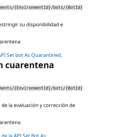
ments/{EnvironmentId}/bots/{BotId}
tringir su disponibilidad e
uarentena
API Set bot As Quarantined
.
n cuarentena
ments/{EnvironmentId}/bots/{BotId}
 de la evaluación y corrección de
uarentena
de la API Set Bot As