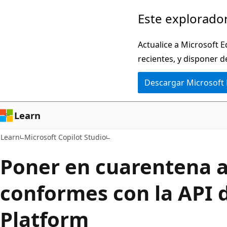
Ir
Este explorador
al
contenido
Actualice a Microsoft E
principal
recientes, y disponer d
Descargar Microsoft
Learn
Learn
Microsoft Copilot Studio
Poner en cuarentena 
conformes con la API 
Platform