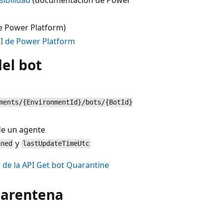
 Power Platform)
PI de Power Platform
el bot
ments/{EnvironmentId}/bots/{BotId}
de un agente
y
ined
lastUpdateTimeUtc
de la API Get bot Quarantine
uarentena