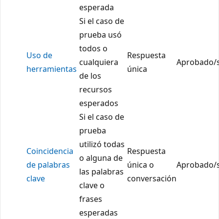
esperada
Si el caso de
prueba usó
todos o
Uso de
Respuesta
cualquiera
Aprobado/
herramientas
única
de los
recursos
esperados
Si el caso de
prueba
utilizó todas
Coincidencia
Respuesta
o alguna de
de palabras
única o
Aprobado/
las palabras
clave
conversación
clave o
frases
esperadas