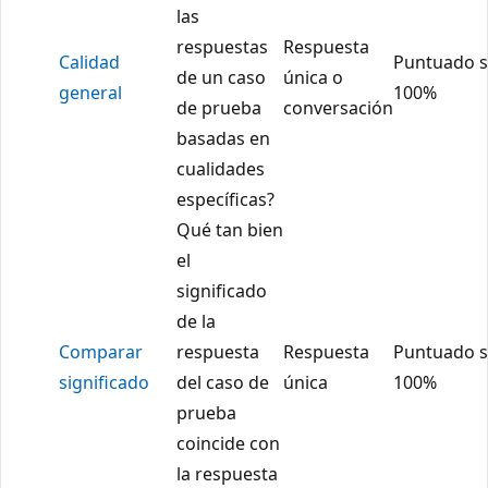
las
respuestas
Respuesta
Calidad
Puntuado s
de un caso
única o
general
100%
de prueba
conversación
basadas en
cualidades
específicas?
Qué tan bien
el
significado
de la
Comparar
respuesta
Respuesta
Puntuado s
significado
del caso de
única
100%
prueba
coincide con
la respuesta