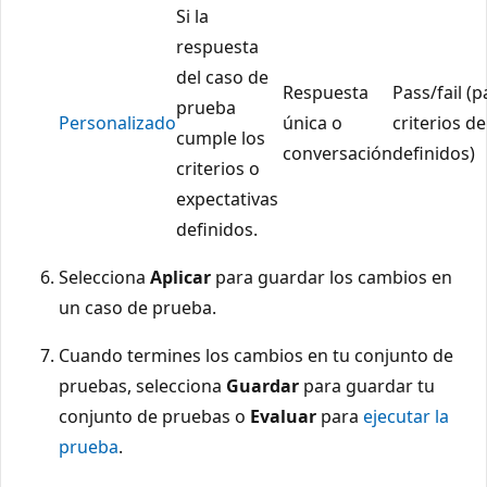
Si la
respuesta
del caso de
Respuesta
Pass/fail (p
prueba
Personalizado
única o
criterios d
cumple los
conversación
definidos)
criterios o
expectativas
definidos.
Selecciona
Aplicar
para guardar los cambios en
un caso de prueba.
Cuando termines los cambios en tu conjunto de
pruebas, selecciona
Guardar
para guardar tu
conjunto de pruebas o
Evaluar
para
ejecutar la
prueba
.