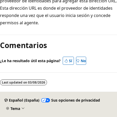
proveedor de identidades para agregar esta dirección URL.
Esta dirección URL es donde el proveedor de identidades
responde una vez que el usuario inicia sesión y concede
permisos al agente.
Modo
de
Comentarios
lectura
deshabilitado
¿Le ha resultado útil esta página?
Sí
No
Last updated on
03/08/2026
Español (España)
Sus opciones de privacidad
Tema