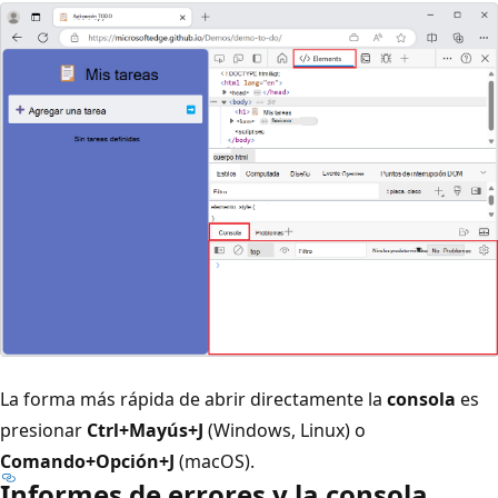
La forma más rápida de abrir directamente la
consola
es
presionar
Ctrl+Mayús+J
(Windows, Linux) o
Comando+Opción+J
(macOS).
Informes de errores y la consola