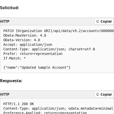
Solicitud:
HTTP
Copiar
PATCH [Organization URI]/api/data/v9.2/accounts(000000
OData-MaxVersion: 4.0  

OData-Version: 4.0  

Accept: application/json  

Content-Type: application/json; charset=utf-8  

Prefer: return=representation

If-Match: * 

Respuesta:
HTTP
Copiar
HTTP/1.1 200 OK  

Content-Type: application/json; odata.metadata=minimal 
Preference-Applied: return=representation  
