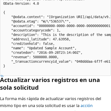
OData-Version: 4.0  

{  

    "@odata.context": "[Organization URI]/api/data/v9.2
    "@odata.etag": "W/\"536537\"",  

    "accountid": "00000000-0000-0000-0000-000000000001"
    "accountcategorycode": 1,  

    "description": "This is the description of the samp
    "address1_latitude": 47.63958,  

    "creditonhold": false,  

    "name": "Updated Sample Account",  

    "createdon": "2016-09-28T23:14:00Z",  

    "revenue": 5000000.0000,  

    "_transactioncurrencyid_value": "048dddaa-6f7f-e611
}  

Actualizar varios registros en una
sola solicitud
La forma más rápida de actualizar varios registros del
mismo tipo en una sola solicitud es usar la
acción