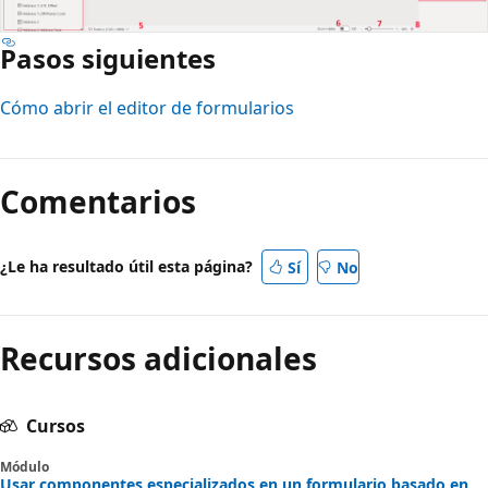
Pasos siguientes
Cómo abrir el editor de formularios
Modo
de
Comentarios
lectura
deshabilitado
¿Le ha resultado útil esta página?
Sí
No
Recursos adicionales
Cursos
Módulo
Usar componentes especializados en un formulario basado en