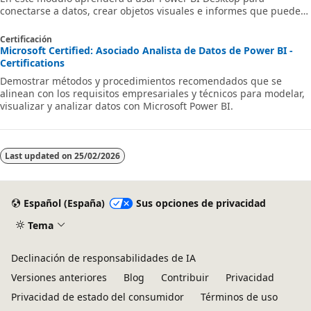
conectarse a datos, crear objetos visuales e informes que puede
compartir con otras personas de su organización. Después,
aprenderá a publicar el informe en el servicio Power BI para que
Certificación
otros usuarios puedan ver sus conclusiones y se beneficien de su
Microsoft Certified: Asociado Analista de Datos de Power BI -
trabajo.
Certifications
Demostrar métodos y procedimientos recomendados que se
alinean con los requisitos empresariales y técnicos para modelar,
visualizar y analizar datos con Microsoft Power BI.
Last updated on
25/02/2026
Español (España)
Sus opciones de privacidad
Tema
Declinación de responsabilidades de IA
Versiones anteriores
Blog
Contribuir
Privacidad
Privacidad de estado del consumidor
Términos de uso