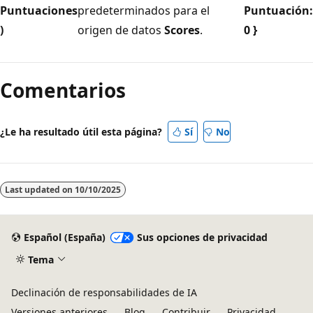
Puntuaciones
predeterminados para el
Puntuación:
)
origen de datos
Scores
.
0 }
Modo
de
Comentarios
lectura
deshabilitado
¿Le ha resultado útil esta página?
Sí
No
Last updated on
10/10/2025
Español (España)
Sus opciones de privacidad
Tema
Declinación de responsabilidades de IA
Versiones anteriores
Blog
Contribuir
Privacidad