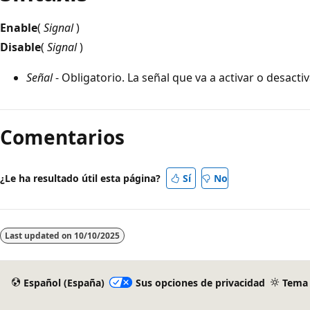
Enable
(
Signal
)
Disable
(
Signal
)
Señal
- Obligatorio. La señal que va a activar o desactiv
Modo
de
Comentarios
lectura
deshabilitado
¿Le ha resultado útil esta página?
Sí
No
Last updated on
10/10/2025
Español (España)
Sus opciones de privacidad
Tema