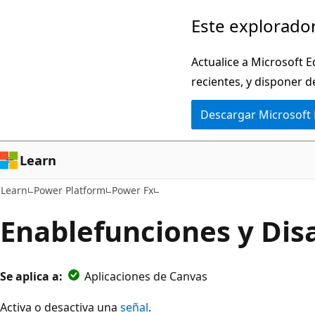
Ir
Este explorador
al
contenido
Actualice a Microsoft E
principal
recientes, y disponer d
Descargar Microsoft
Learn
Learn
Power Platform
Power Fx
Enablefunciones y Dis
Se aplica a:
Aplicaciones de Canvas
Activa o desactiva una
señal
.