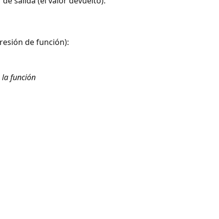
e salida (el valor devuelto).
resión de función):
 la función