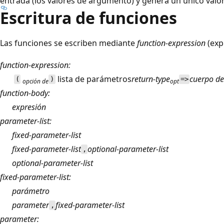
entrada (los valores de argumento) y genera un único valor d
Escritura de funciones
Las funciones se escriben mediante
function-expression
(exp
function-expression:
lista de parámetros
return-type
cuerpo de
(
)
=>
opción de
opt
function-body:
expresión
parameter-list:
fixed-parameter-list
fixed-parameter-list
optional-parameter-list
,
optional-parameter-list
fixed-parameter-list:
parámetro
parameter
fixed-parameter-list
,
parameter: