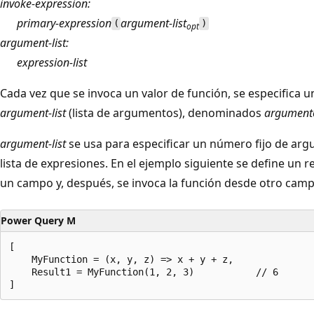
invoke-expression:
primary-expression
argument-list
(
)
opt
argument-list:
expression-list
Cada vez que se invoca un valor de función, se especifica 
argument-list
(lista de argumentos), denominados
argument
argument-list
se usa para especificar un número fijo de a
lista de expresiones. En el ejemplo siguiente se define un r
un campo y, después, se invoca la función desde otro campo
Power Query M
[ 

    MyFunction = (x, y, z) => x + y + z, 

    Result1 = MyFunction(1, 2, 3)           // 6
