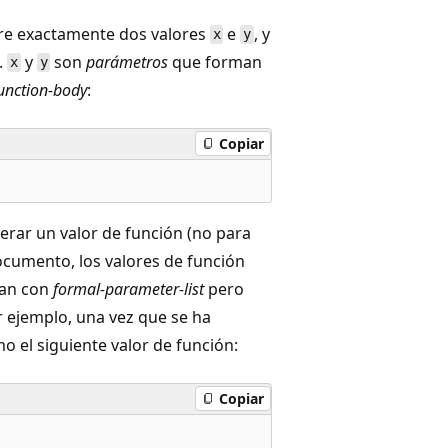
ere exactamente dos valores
e
, y
x
y
.
y
son
parámetros
que forman
x
y
unction-body
:
Copiar
erar un valor de función (no para
ocumento, los valores de función
ran con
formal-parameter-list
pero
r ejemplo, una vez que se ha
o el siguiente valor de función:
Copiar