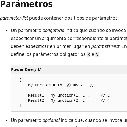
Parámetros
parameter-list
puede contener dos tipos de parámetros:
Un parámetro
obligatorio
indica que cuando se invoca
especificar un argumento correspondiente al parámet
deben especificar en primer lugar en
parameter-list
. E
define los parámetros obligatorios
e
:
x
y
Power Query M
  [ 

      MyFunction = (x, y) => x + y, 

      Result1 = MyFunction(1, 1),     // 2 

      Result2 = MyFunction(2, 2)      // 4

Un parámetro
opcional
indica que, cuando se invoca u