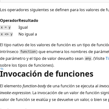
Los operadores siguientes se definen para los valores de f
Operador
Resultado
Igual
x = y
No igual a
x <> y
El tipo nativo de los valores de función es un tipo de funci
intrínseco
) que enumera los nombres de parámetr
function
de parámetro y el tipo de valor devuelto sean
. (Visite
T
any
sobre los tipos de funciones).
Invocación de funciones
El elemento
function-body
de una función se ejecuta al
invoc
invoke-expression
. La invocación de un valor de función sign
valor de función se evalúa y se devuelve un valor, o bien se