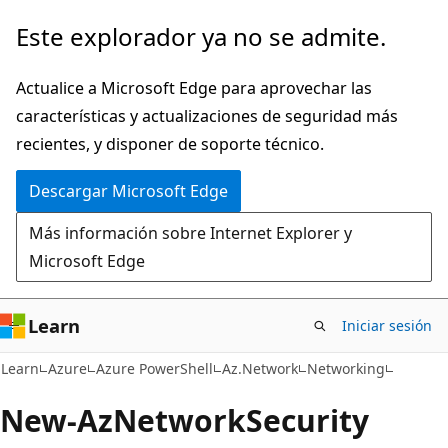
Ir
Ir
Este explorador ya no se admite.
al
a
contenido
la
Actualice a Microsoft Edge para aprovechar las
principal
navegación
características y actualizaciones de seguridad más
en
recientes, y disponer de soporte técnico.
la
Descargar Microsoft Edge
página
Más información sobre Internet Explorer y
Microsoft Edge
Learn
Iniciar sesión
Learn
Azure
Azure PowerShell
Az.Network
Networking
New-Az
Network
Security