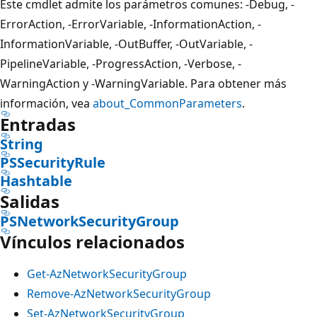
Este cmdlet admite los parámetros comunes: -Debug, -
ErrorAction, -ErrorVariable, -InformationAction, -
InformationVariable, -OutBuffer, -OutVariable, -
PipelineVariable, -ProgressAction, -Verbose, -
WarningAction y -WarningVariable. Para obtener más
información, vea
about_CommonParameters
.
Entradas
String
PSSecurityRule
Hashtable
Salidas
PSNetworkSecurityGroup
Vínculos relacionados
Get-AzNetworkSecurityGroup
Remove-AzNetworkSecurityGroup
Set-AzNetworkSecurityGroup