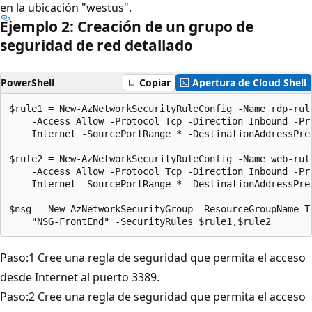
en la ubicación "westus".
Ejemplo 2: Creación de un grupo de
seguridad de red detallado
PowerShell
Copiar
Apertura de Cloud Shell
$rule1 = New-AzNetworkSecurityRuleConfig -Name rdp-rule
    -Access Allow -Protocol Tcp -Direction Inbound -Pri
    Internet -SourcePortRange * -DestinationAddressPref
$rule2 = New-AzNetworkSecurityRuleConfig -Name web-rule
    -Access Allow -Protocol Tcp -Direction Inbound -Pri
    Internet -SourcePortRange * -DestinationAddressPref
$nsg = New-AzNetworkSecurityGroup -ResourceGroupName Te
Paso:1 Cree una regla de seguridad que permita el acceso
desde Internet al puerto 3389.
Paso:2 Cree una regla de seguridad que permita el acceso