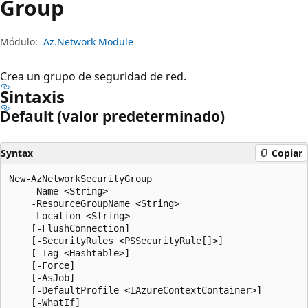
Group
Módulo:
Az.Network Module
Crea un grupo de seguridad de red.
Sintaxis
Default (valor predeterminado)
Syntax
Copiar
New-AzNetworkSecurityGroup

    -Name <String>

    -ResourceGroupName <String>

    -Location <String>

    [-FlushConnection]

    [-SecurityRules <PSSecurityRule[]>]

    [-Tag <Hashtable>]

    [-Force]

    [-AsJob]

    [-DefaultProfile <IAzureContextContainer>]

    [-WhatIf]
