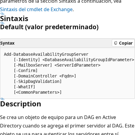
parámetros de la sección Sintaxis a continuación, vea
Sintaxis del cmdlet de Exchange
.
Sintaxis
Default (valor predeterminado)
Syntax
Copiar
Add-DatabaseAvailabilityGroupServer

    [-Identity] <DatabaseAvailabilityGroupIdParameter>

    [-MailboxServer] <ServerIdParameter>

    [-Confirm]

    [-DomainController <Fqdn>]

    [-SkipDagValidation]

    [-WhatIf]

Description
Se crea un objeto de equipo para un DAG en Active
Directory cuando se agrega el primer servidor al DAG. Este
objeto se usa para autenticar los servidores entre sí