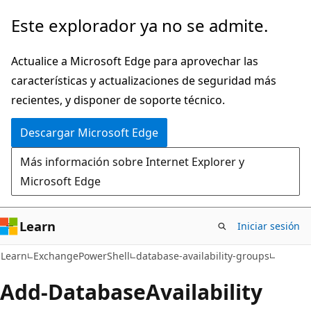
Ir
Ir
Este explorador ya no se admite.
al
a
contenido
la
Actualice a Microsoft Edge para aprovechar las
principal
navegación
características y actualizaciones de seguridad más
en
recientes, y disponer de soporte técnico.
la
Descargar Microsoft Edge
página
Más información sobre Internet Explorer y
Microsoft Edge
Learn
Iniciar sesión
Learn
ExchangePowerShell
database-availability-groups
Add-Database
Availability