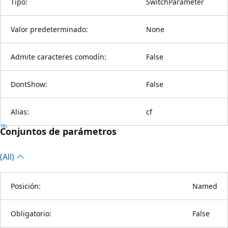
Tipo:
SwitchParameter
Valor predeterminado:
None
Admite caracteres comodín:
False
DontShow:
False
Alias:
cf
Conjuntos de parámetros
(All)
Posición:
Named
Obligatorio:
False