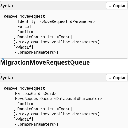
Syntax
Copiar
Remove-MoveRequest

    [-Identity] <MoveRequestIdParameter>

    [-Force]

    [-Confirm]

    [-DomainController <Fqdn>]

    [-ProxyToMailbox <MailboxIdParameter>]

    [-WhatIf]

Migration
Move
Request
Queue
Syntax
Copiar
Remove-MoveRequest

    -MailboxGuid <Guid>

    -MoveRequestQueue <DatabaseIdParameter>

    [-Confirm]

    [-DomainController <Fqdn>]

    [-ProxyToMailbox <MailboxIdParameter>]

    [-WhatIf]
