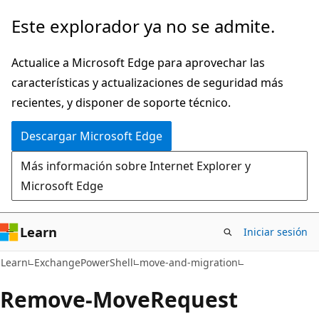
Ir
Ir
Este explorador ya no se admite.
al
a
contenido
la
Actualice a Microsoft Edge para aprovechar las
principal
navegación
características y actualizaciones de seguridad más
en
recientes, y disponer de soporte técnico.
la
Descargar Microsoft Edge
página
Más información sobre Internet Explorer y
Microsoft Edge
Learn
Iniciar sesión
Learn
ExchangePowerShell
move-and-migration
Remove-Move
Request