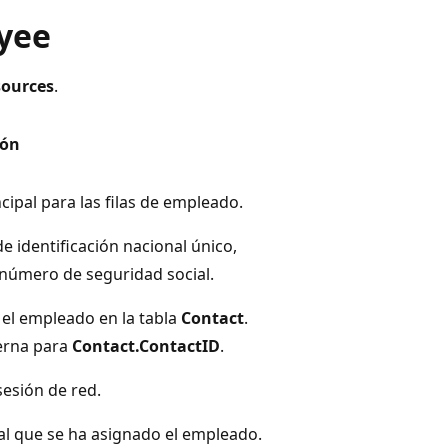
oyee
ources
.
ión
ncipal para las filas de empleado.
 identificación nacional único,
número de seguridad social.
a el empleado en la tabla
Contact
.
erna para
Contact.ContactID
.
sesión de red.
al que se ha asignado el empleado.