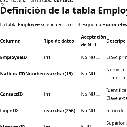
se almacenan en la tabla
Contact
.
Definición de la tabla Empl
La tabla
Employee
se encuentra en el esquema
HumanRes
Aceptación
Columna
Tipo de datos
Descripc
de NULL
EmployeeID
int
No NULL
Clave pri
Número de
NationalIDNumber
nvarchar(15)
No NULL
como un 
Identific
ContactID
int
No NULL
Clave ext
LoginID
nvarchar(256)
No NULL
Inicio de 
Superior 
ManagerID
int
NULL