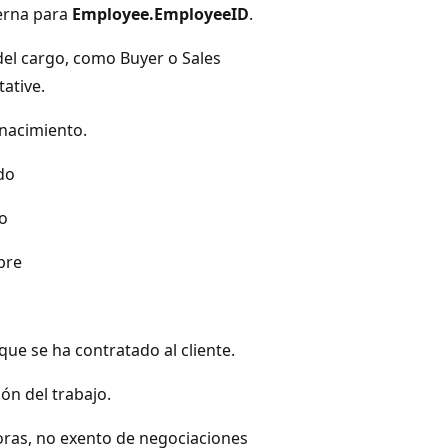
erna para
Employee.EmployeeID
.
el cargo, como Buyer o Sales
ative.
nacimiento.
do
ro
bre
que se ha contratado al cliente.
ión del trabajo.
oras, no exento de negociaciones