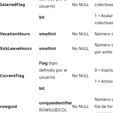
SalariedFlag
No NULL
colectivas
usuario)
1 = Asala
bit
colectivas
VacationHours
smallint
No NULL
Número de
Número d
SickLeaveHours
smallint
No NULL
por enfe
Flag
(tipo
definido por el
0 = Inacti
CurrentFlag
No NULL
usuario)
1 = Activo
bit
Número d
uniqueidentifier
rowguid
No NULL
fila de fo
ROWGUIDCOL