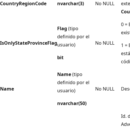
CountryRegionCode
nvarchar(3)
No NULL
ext
Cou
0 = 
Flag
(tipo
exis
definido por el
IsOnlyStateProvinceFlag
No NULL
usuario)
1 = 
está
bit
cód
Name
(tipo
definido por el
Name
No NULL
Desc
usuario)
nvarchar(50)
Id. 
Adv