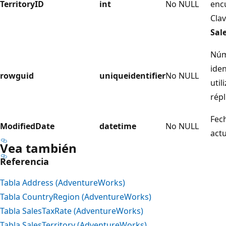
TerritoryID
int
No NULL
encu
Cla
Sal
Núm
iden
rowguid
uniqueidentifier
No NULL
util
répl
Fech
ModifiedDate
datetime
No NULL
actu
Vea también
Referencia
Tabla Address (AdventureWorks)
Tabla CountryRegion (AdventureWorks)
Tabla SalesTaxRate (AdventureWorks)
Tabla SalesTerritory (AdventureWorks)