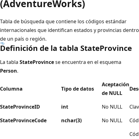
(AdventureWorks)
Tabla de búsqueda que contiene los códigos estándar
internacionales que identifican estados y provincias dentro
de un país o región.
Definición de la tabla StateProvince
La tabla
StateProvince
se encuentra en el esquema
Person
.
Aceptación
Columna
Tipo de datos
Des
de NULL
StateProvinceID
int
No NULL
Clav
StateProvinceCode
nchar(3)
No NULL
Cód
Códi