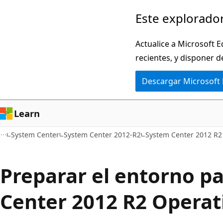
Ir
Este explorador
al
contenido
Actualice a Microsoft E
principal
recientes, y disponer d
Descargar Microsoft
Learn
System Center
System Center 2012-R2
System Center 2012 R2
Preparar el entorno p
Center 2012 R2 Opera