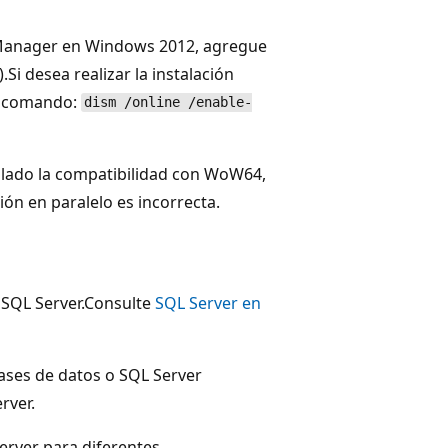
hManager en Windows 2012, agregue
.Si desea realizar la instalación
e comando:
dism /online /enable-
talado la compatibilidad con WoW64,
ón en paralelo es incorrecta.
 SQL Server.Consulte
SQL Server en
ases de datos o SQL Server
rver.
erver para diferentes