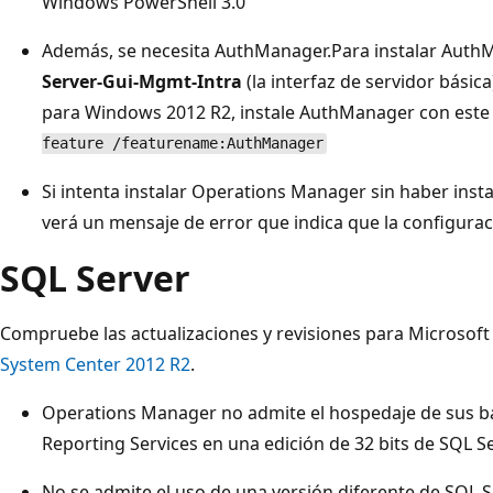
Windows PowerShell 3.0
Además, se necesita AuthManager.Para instalar Aut
Server-Gui-Mgmt-Intra
(la interfaz de servidor básica)
para Windows 2012 R2, instale AuthManager con est
feature /featurename:AuthManager
Si intenta instalar Operations Manager sin haber ins
verá un mensaje de error que indica que la configuraci
SQL Server
Compruebe las actualizaciones y revisiones para Microsoft
System Center 2012 R2
.
Operations Manager no admite el hospedaje de sus b
Reporting Services en una edición de 32 bits de SQL Se
No se admite el uso de una versión diferente de SQL S