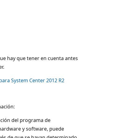
 que hay que tener en cuenta antes
r.
 para System Center 2012 R2
ación:
pción del programa de
 hardware y software, puede
pués de que se hayan determinado