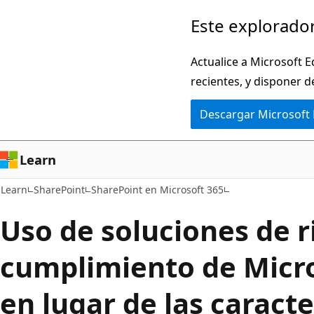
Ir
Este explorador
al
contenido
Actualice a Microsoft E
principal
recientes, y disponer d
Descargar Microsoft
Learn
Learn
SharePoint
SharePoint en Microsoft 365
Uso de soluciones de r
cumplimiento de Micr
en lugar de las caracte