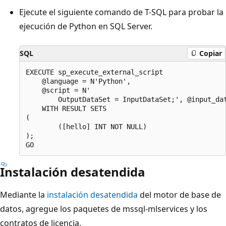
Ejecute el siguiente comando de T-SQL para probar la
ejecución de Python en SQL Server.
SQL
Copiar
EXECUTE sp_execute_external_script

    @language = N'Python',

    @script = N'

        OutputDataSet = InputDataSet;', @input_dat
    WITH RESULT SETS

(

        ([hello] INT NOT NULL)

);

Instalación desatendida
Mediante la
instalación desatendida
del motor de base de
datos, agregue los paquetes de mssql-mlservices y los
contratos de licencia.