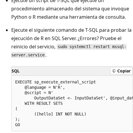
Ejecute un script de T-SQL que ejecute un
procedimiento almacenado del sistema que invoque
Python o R mediante una herramienta de consulta.
Ejecute el siguiente comando de T-SQL para probar la
ejecución de R en SQL Server. ¿Errores? Pruebe el
reinicio del servicio,
sudo systemctl restart mssql-
.
server.service
SQL
Copiar
EXECUTE sp_execute_external_script

    @language = N'R',

    @script = N'

        OutputDataSet <- InputDataSet', @input_dat
    WITH RESULT SETS

(

        ([hello] INT NOT NULL)

);
