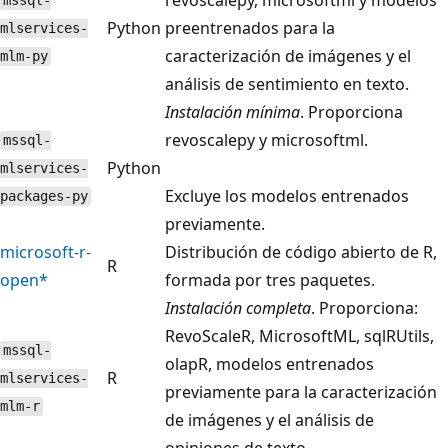
mssql-
Python
preentrenados para la
mlservices-
caracterización de imágenes y el
mlm-py
análisis de sentimiento en texto.
Instalación mínima
. Proporciona
revoscalepy y microsoftml.
mssql-
Python
mlservices-
Excluye los modelos entrenados
packages-py
previamente.
microsoft-r-
Distribución de código abierto de R,
R
open*
formada por tres paquetes.
Instalación completa
. Proporciona:
RevoScaleR, MicrosoftML, sqlRUtils,
mssql-
olapR, modelos entrenados
R
mlservices-
previamente para la caracterización
mlm-r
de imágenes y el análisis de
opiniones de texto.