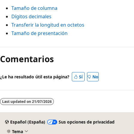
Tamaño de columna
Dígitos decimales
Transferir la longitud en octetos
Tamaño de presentación
Modo
de
Comentarios
lectura
deshabilitado
¿Le ha resultado útil esta página?
Sí
No
Last updated on
21/07/2026
Español (España)
Sus opciones de privacidad
Tema