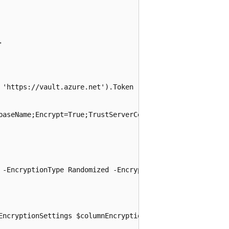


'https://vault.azure.net').Token

baseName;Encrypt=True;TrustServerCertificate=False;Authen
 -EncryptionType Randomized -EncryptionKey $cekName

EncryptionSettings $columnEncryptionSettings -EnclaveAtt