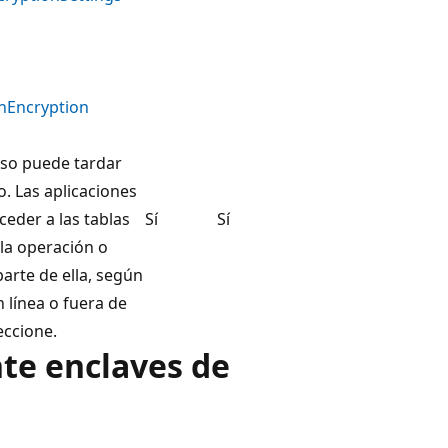
nEncryption
so puede tardar
. Las aplicaciones
eder a las tablas
Sí
Sí
la operación o
arte de ella, según
n línea o fuera de
eccione.
te enclaves de