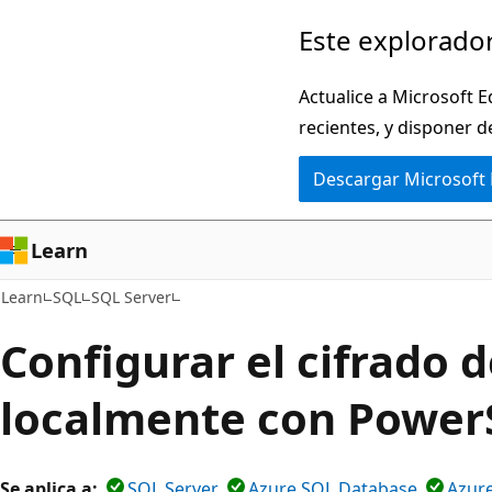
Ir
Este explorador
al
contenido
Actualice a Microsoft E
principal
recientes, y disponer d
Descargar Microsoft
Learn
Learn
SQL
SQL Server
Configurar el cifrado 
localmente con Power
Se aplica a:
SQL Server
Azure SQL Database
Azur