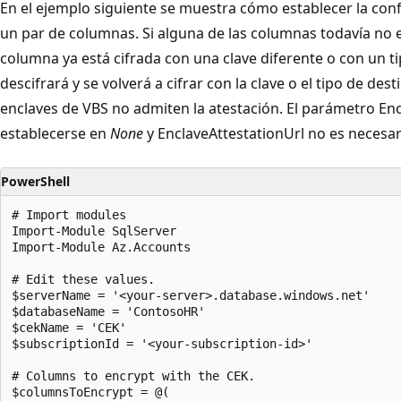
En el ejemplo siguiente se muestra cómo establecer la conf
un par de columnas. Si alguna de las columnas todavía no est
columna ya está cifrada con una clave diferente o con un ti
descifrará y se volverá a cifrar con la clave o el tipo de des
enclaves de VBS no admiten la atestación. El parámetro En
establecerse en
None
y EnclaveAttestationUrl no es necesar
PowerShell
# Import modules

Import-Module SqlServer

Import-Module Az.Accounts

# Edit these values.

$serverName = '<your-server>.database.windows.net'

$databaseName = 'ContosoHR'

$cekName = 'CEK'

$subscriptionId = '<your-subscription-id>'

# Columns to encrypt with the CEK.

$columnsToEncrypt = @(
