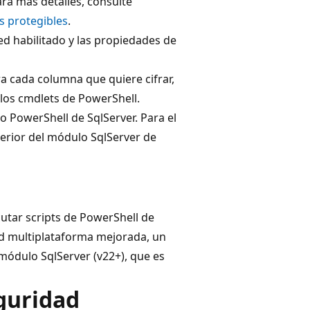
ara más detalles, consulte
s protegibles
.
d habilitado y las propiedades de
a cada columna que quiere cifrar,
a los cmdlets de PowerShell.
o PowerShell de SqlServer. Para el
sterior del módulo SqlServer de
utar scripts de PowerShell de
d multiplataforma mejorada, un
módulo SqlServer (v22+), que es
guridad