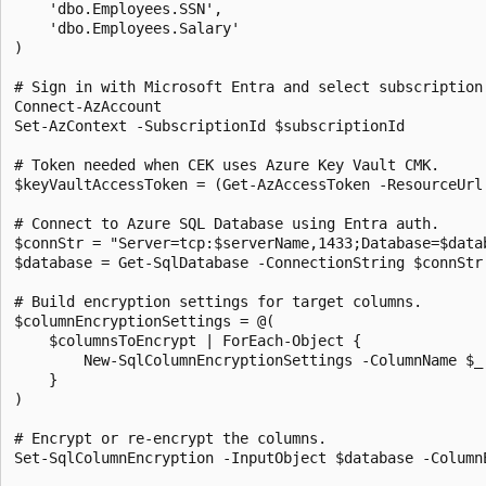
    'dbo.Employees.SSN',

    'dbo.Employees.Salary'

)

# Sign in with Microsoft Entra and select subscription.
Connect-AzAccount

Set-AzContext -SubscriptionId $subscriptionId

# Token needed when CEK uses Azure Key Vault CMK.

$keyVaultAccessToken = (Get-AzAccessToken -ResourceUrl 
# Connect to Azure SQL Database using Entra auth.

$connStr = "Server=tcp:$serverName,1433;Database=$data
$database = Get-SqlDatabase -ConnectionString $connStr

# Build encryption settings for target columns.

$columnEncryptionSettings = @(

    $columnsToEncrypt | ForEach-Object {

        New-SqlColumnEncryptionSettings -ColumnName $_
    }

)

# Encrypt or re-encrypt the columns.

Set-SqlColumnEncryption -InputObject $database -Column