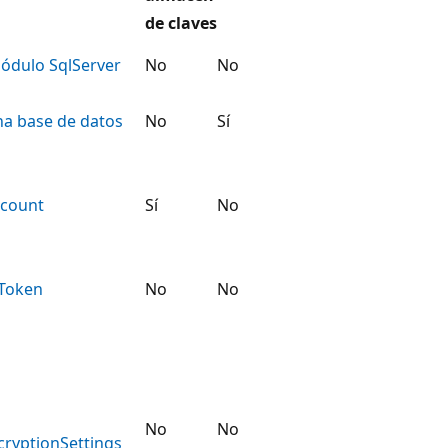
de claves
módulo SqlServer
No
No
na base de datos
No
Sí
ccount
Sí
No
Token
No
No
No
No
ryptionSettings