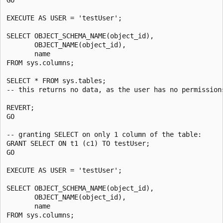
EXECUTE AS USER = 'testUser';

SELECT OBJECT_SCHEMA_NAME(object_id),

       OBJECT_NAME(object_id),

       name

FROM sys.columns;

SELECT * FROM sys.tables;

-- this returns no data, as the user has no permissions
REVERT;

GO

-- granting SELECT on only 1 column of the table:

GRANT SELECT ON t1 (c1) TO testUser;

GO

EXECUTE AS USER = 'testUser';

SELECT OBJECT_SCHEMA_NAME(object_id),

       OBJECT_NAME(object_id),

       name

FROM sys.columns;
