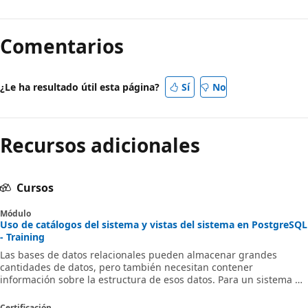
Comentarios
¿Le ha resultado útil esta página?
Sí
No
Recursos adicionales
Cursos
Módulo
Uso de catálogos del sistema y vistas del sistema en PostgreSQL
- Training
Las bases de datos relacionales pueden almacenar grandes
cantidades de datos, pero también necesitan contener
información sobre la estructura de esos datos. Para un sistema de
gestión de bases de datos operativo (DBMS), se requiere
información sobre la estructura de las tablas y todos los demás
Certificación