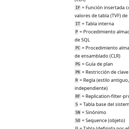
= Función insertada 
IF
valores de tabla (TVF) de
= Tabla interna
IT
= Procedimiento alma
P
de SQL
= Procedimiento alm
PC
de ensamblado (CLR)
= Guía de plan
PG
= Restricción de clave
PK
= Regla (estilo antiguo
R
independiente)
= Replication-filter-p
RF
= Tabla base del siste
S
= Sinónimo
SN
= Sequence (objeto)
SO
= Tabla (definida por e
U