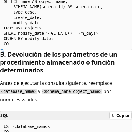
SELECT name AS object_name,

    SCHEMA_NAME(schema_id) AS schema_name,

    type_desc,

    create_date,

    modify_date

FROM sys.objects

WHERE modify_date > GETDATE() - <n_days>

ORDER BY modify_date;

B. Devolución de los parámetros de un
procedimiento almacenado o función
determinados
Antes de ejecutar la consulta siguiente, reemplace
y
por
<database_name>
<schema_name.object_name>
nombres válidos.
SQL
Copiar
USE <database_name>;

GO
