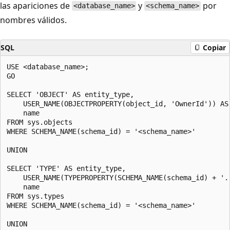
las apariciones de
y
por
<database_name>
<schema_name>
nombres válidos.
SQL
Copiar
USE <database_name>;

GO

SELECT 'OBJECT' AS entity_type,

    USER_NAME(OBJECTPROPERTY(object_id, 'OwnerId')) AS 
    name

FROM sys.objects

WHERE SCHEMA_NAME(schema_id) = '<schema_name>'

UNION

SELECT 'TYPE' AS entity_type,

    USER_NAME(TYPEPROPERTY(SCHEMA_NAME(schema_id) + '.
    name

FROM sys.types

WHERE SCHEMA_NAME(schema_id) = '<schema_name>'

UNION
