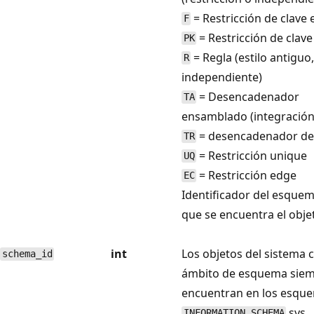
= Restricción de clave 
F
= Restricción de clave
PK
= Regla (estilo antiguo
R
independiente)
= Desencadenador
TA
ensamblado (integración
= desencadenador de
TR
= Restricción unique
UQ
= Restricción edge
EC
Identificador del esquem
que se encuentra el obje
int
Los objetos del sistema 
schema_id
ámbito de esquema siem
encuentran en los esqu
sys.
INFORMATION_SCHEMA