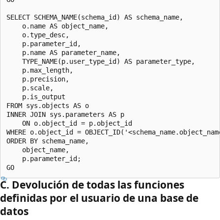
SELECT SCHEMA_NAME(schema_id) AS schema_name,

    o.name AS object_name,

    o.type_desc,

    p.parameter_id,

    p.name AS parameter_name,

    TYPE_NAME(p.user_type_id) AS parameter_type,

    p.max_length,

    p.precision,

    p.scale,

    p.is_output

FROM sys.objects AS o

INNER JOIN sys.parameters AS p

    ON o.object_id = p.object_id

WHERE o.object_id = OBJECT_ID('<schema_name.object_name
ORDER BY schema_name,

    object_name,

    p.parameter_id;

C. Devolución de todas las funciones
definidas por el usuario de una base de
datos