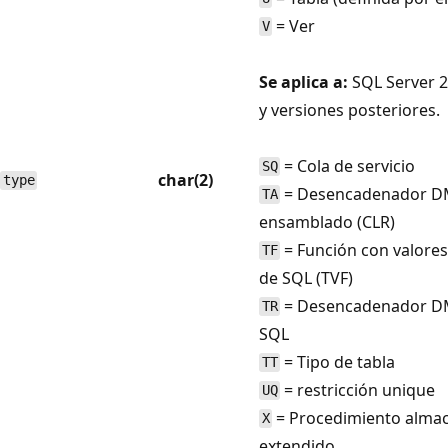
= Ver
V
Se aplica a:
SQL Server 2
y versiones posteriores.
= Cola de servicio
SQ
char(2)
type
= Desencadenador D
TA
ensamblado (CLR)
= Función con valores
TF
de SQL (TVF)
= Desencadenador D
TR
SQL
= Tipo de tabla
TT
= restricción unique
UQ
= Procedimiento alma
X
extendido