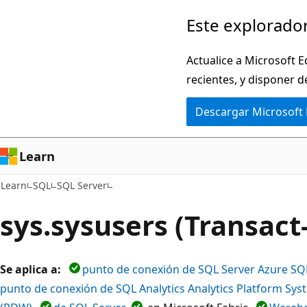
Ir
Este explorador
al
contenido
Actualice a Microsoft E
principal
recientes, y disponer d
Descargar Microsoft
Learn
Learn
SQL
SQL Server
sys.sysusers (Transact
Se aplica a:
punto de conexión de SQL Server Azure SQ
punto de conexión de SQL Analytics Analytics Platform Sy