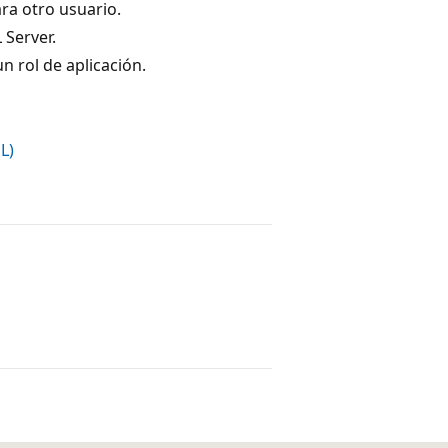
ara otro usuario.
 Server.
n rol de aplicación.
L)