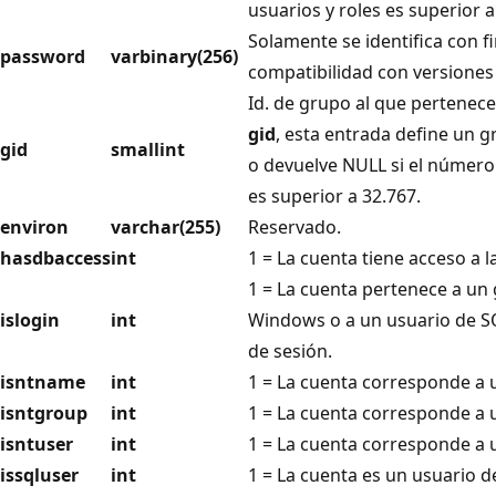
usuarios y roles es superior a
Solamente se identifica con f
password
varbinary(256)
compatibilidad con versiones
Id. de grupo al que pertenece
gid
, esta entrada define un
gid
smallint
o devuelve NULL si el númer
es superior a 32.767.
environ
varchar(255)
Reservado.
hasdbaccess
int
1 = La cuenta tiene acceso a l
1 = La cuenta pertenece a un
islogin
int
Windows o a un usuario de SQ
de sesión.
isntname
int
1 = La cuenta corresponde a
isntgroup
int
1 = La cuenta corresponde a
isntuser
int
1 = La cuenta corresponde a
issqluser
int
1 = La cuenta es un usuario d