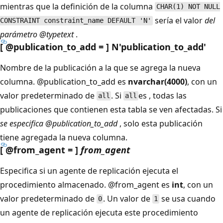
mientras que la definición de la columna
CHAR(1) NOT NULL
sería el valor
del
CONSTRAINT constraint_name DEFAULT 'N'
parámetro @typetext
.
[ @publication_to_add = ] N'publication_to_add
'
Nombre de la publicación a la que se agrega la nueva
columna.
@publication_to_add es
nvarchar(4000)
, con un
valor predeterminado de
. Si
es , todas las
all
all
publicaciones que contienen esta tabla se ven afectadas. Si
se especifica @publication_to_add
, solo esta publicación
tiene agregada la nueva columna.
[ @from_agent = ]
from_agent
Especifica si un agente de replicación ejecuta el
procedimiento almacenado.
@from_agent es
int
, con un
valor predeterminado de
. Un valor de
se usa cuando
0
1
un agente de replicación ejecuta este procedimiento