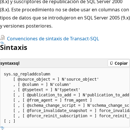
(8.x) y suscriptores de republicación de SQL Server 2000
(8.x). Este procedimiento no se debe usar en columnas con
tipos de datos que se introdujeron en SQL Server 2005 (9.x)
y versiones posteriores.
Convenciones de sintaxis de Transact-SQL
Sintaxis
syntaxsql
Copiar
sys.sp_repladdcolumn

    [ @source_object = ] N'source_object'

    , [ @column = ] N'column'

    , [ @typetext = ] N'typetext'

    [ , [ @publication_to_add = ] N'publication_to_add'
    [ , [ @from_agent = ] from_agent ]

    [ , [ @schema_change_script = ] N'schema_change_scr
    [ , [ @force_invalidate_snapshot = ] force_invalida
    [ , [ @force_reinit_subscription = ] force_reinit_s