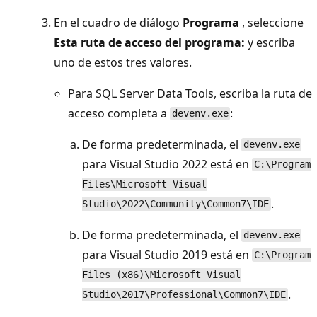
En el cuadro de diálogo
Programa
, seleccione
Esta ruta de acceso del programa:
y escriba
uno de estos tres valores.
Para SQL Server Data Tools, escriba la ruta de
acceso completa a
:
devenv.exe
De forma predeterminada, el
devenv.exe
para Visual Studio 2022 está en
C:\Program
Files\Microsoft Visual
.
Studio\2022\Community\Common7\IDE
De forma predeterminada, el
devenv.exe
para Visual Studio 2019 está en
C:\Program
Files (x86)\Microsoft Visual
.
Studio\2017\Professional\Common7\IDE