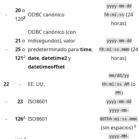
yyyy-mm-dd
20
o
-
ODBC canónico
(24
hh:mi:ss
2
120
horas)
ODBC canónico (con
21
o
milisegundos), valor
yyyy-mm-dd
-
25
o
predeterminado para
time
,
(24
hh:mi:ss.mmm
2
121
date
,
datetime2
y
horas)
datetimeoffset
mm/dd/yy
22
-
EE. UU.
(o
hh:mi:ss AM
)
PM
-
23
ISO8601
yyyy-mm-dd
yyyy-mm-
4
-
126
ISO8601
ddThh:mi:ss.mmm
6
(sin espacios)
yyyy-MM-