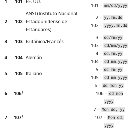
1
101
EE. UU.
101 =
mm/dd/yyyy
ANSI (Instituto Nacional
2 =
yy.mm.dd
2
102
Estadounidense de
102 =
yyyy.mm.dd
Estándares)
3 =
dd/mm/yy
3
103
Británico/Francés
103 =
dd/mm/yyyy
4 =
dd.mm.yy
4
104
Alemán
104 =
dd.mm.yyyy
5 =
dd-mm-yy
5
105
Italiano
105 =
dd-mm-yyyy
6 =
dd mon yy
1
6
106
-
106 =
dd mon
yyyy
7 =
Mon dd, yy
1
7
107
-
107 =
Mon dd,
yyyy