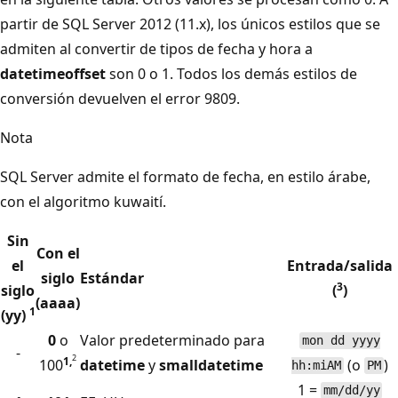
partir de SQL Server 2012 (11.x), los únicos estilos que se
admiten al convertir de tipos de fecha y hora a
datetimeoffset
son 0 o 1. Todos los demás estilos de
conversión devuelven el error 9809.
Nota
SQL Server admite el formato de fecha, en estilo árabe,
con el algoritmo kuwaití.
Sin
Con el
el
Entrada/salida
siglo
Estándar
3
siglo
(
)
(aaaa)
1
(yy)
0
o
Valor predeterminado para
mon dd yyyy
-
2
1,
100
datetime
y
smalldatetime
(o
)
hh:miAM
PM
1 =
mm/dd/yy