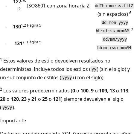
, 8,
127
-
ISO8601 con zona horaria Z
ddThh:mm:ss.fffZ
9
6
(sin espacios)
dd mon yyyy
1,2
Hégira 5
-
130
7
hh:mi:ss:mmmAM
dd/mm/yyyy
2
Hégira 5
-
131
hh:mi:ss:mmmAM
1
Estos valores de estilo devuelven resultados no
deterministas. Incluye todos los estilos (
) (sin el siglo) y
yy
un subconjunto de estilos (
) (con el siglo).
yyyy
2
Los valores predeterminados (
0
o
100
,
9
o
109
,
13
o
113
,
20
o
120
,
23
y
21
o
25
o
121
) siempre devuelven el siglo
(
).
yyyy
Importante
De forma predeterminada, SQL Server interpreta los años