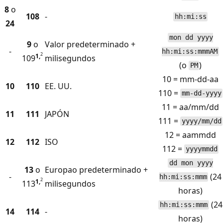
8
o
108
-
hh:mi:ss
24
mon dd yyyy
9
o
Valor predeterminado +
-
hh:mi:ss:mmmAM
2
1,
109
milisegundos
(o
)
PM
10 = mm-dd-aa
10
110
EE. UU.
110 =
mm-dd-yyyy
11 = aa/mm/dd
11
111
JAPÓN
111 =
yyyy/mm/dd
12 = aammdd
12
112
ISO
112 =
yyyymmdd
dd mon yyyy
13
o
Europao predeterminado +
-
(24
hh:mi:ss:mmm
2
1,
113
milisegundos
horas)
(24
hh:mi:ss:mmm
14
114
-
horas)