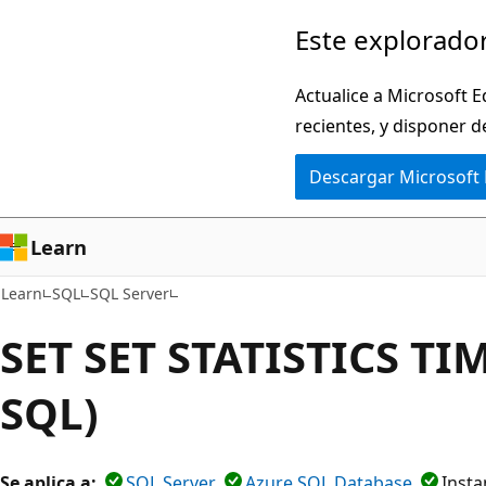
Ir
Este explorador
al
contenido
Actualice a Microsoft E
principal
recientes, y disponer d
Descargar Microsoft
Learn
Learn
SQL
SQL Server
SET SET STATISTICS TIM
SQL)
Se aplica a:
SQL Server
Azure SQL Database
Insta