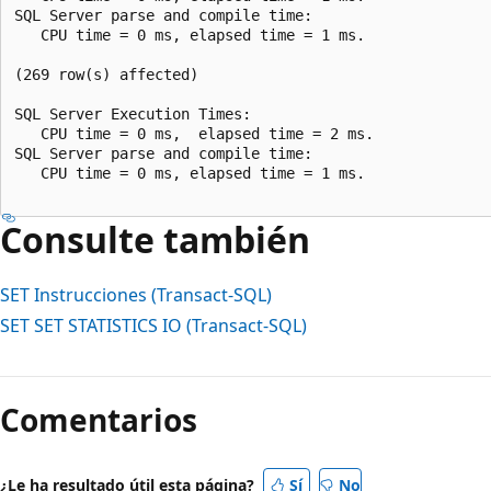
SQL Server parse and compile time:   

   CPU time = 0 ms, elapsed time = 1 ms.  

(269 row(s) affected)  

SQL Server Execution Times:  

   CPU time = 0 ms,  elapsed time = 2 ms.  

SQL Server parse and compile time:   

   CPU time = 0 ms, elapsed time = 1 ms.  

Consulte también
SET Instrucciones (Transact-SQL)
SET SET STATISTICS IO (Transact-SQL)
Modo
de
Comentarios
lectura
deshabilitado
¿Le ha resultado útil esta página?
Sí
No