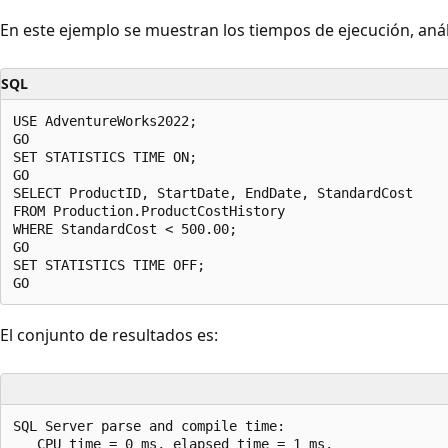
En este ejemplo se muestran los tiempos de ejecución, análi
SQL
USE AdventureWorks2022;  

GO         

SET STATISTICS TIME ON;  

GO  

SELECT ProductID, StartDate, EndDate, StandardCost   

FROM Production.ProductCostHistory  

WHERE StandardCost < 500.00;  

GO  

SET STATISTICS TIME OFF;  

El conjunto de resultados es:
SQL Server parse and compile time:   

   CPU time = 0 ms, elapsed time = 1 ms.  
