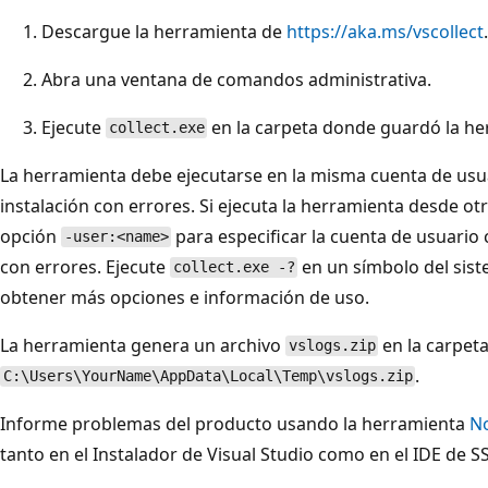
Descargue la herramienta de
https://aka.ms/vscollect
.
Abra una ventana de comandos administrativa.
Ejecute
en la carpeta donde guardó la he
collect.exe
La herramienta debe ejecutarse en la misma cuenta de usuar
instalación con errores. Si ejecuta la herramienta desde ot
opción
para especificar la cuenta de usuario c
-user:<name>
con errores. Ejecute
en un símbolo del sis
collect.exe -?
obtener más opciones e información de uso.
La herramienta genera un archivo
en la carpet
vslogs.zip
.
C:\Users\YourName\AppData\Local\Temp\vslogs.zip
Informe problemas del producto usando la herramienta
No
tanto en el Instalador de Visual Studio como en el IDE de S