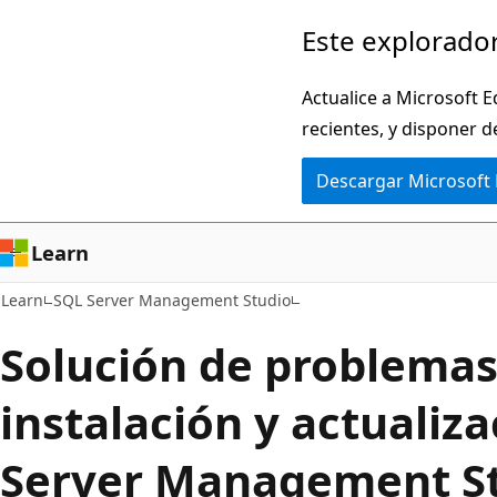
Ir
Este explorador
al
contenido
Actualice a Microsoft E
principal
recientes, y disponer d
Descargar Microsoft
Learn
Learn
SQL Server Management Studio
Solución de problemas
instalación y actualiz
Server Management S