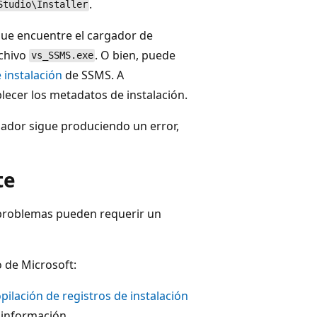
.
Studio\Installer
que encuentre el cargador de
chivo
. O bien, puede
vs_SSMS.exe
 instalación
de SSMS. A
blecer los metadatos de instalación.
alador sigue produciendo un error,
te
 problemas pueden requerir un
o de Microsoft:
pilación de registros de instalación
información.