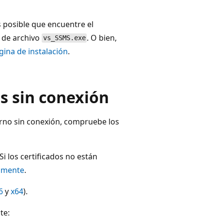
 posible que encuentre el
 de archivo
. O bien,
vs_SSMS.exe
gina de instalación
.
es sin conexión
orno sin conexión, compruebe los
i los certificados no están
samente
.
6
y
x64
).
te: