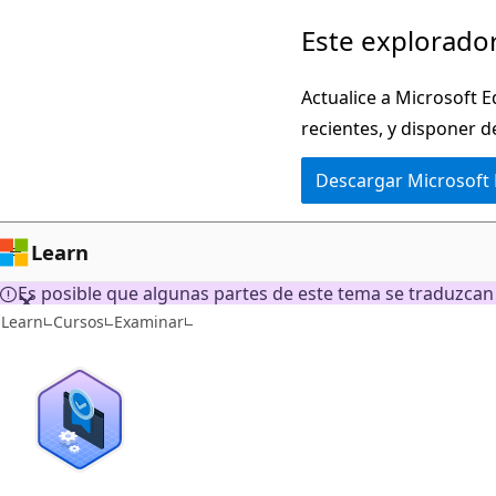
Ir
Este explorador
al
contenido
Actualice a Microsoft E
principal
recientes, y disponer d
Descargar Microsoft
Learn
Es posible que algunas partes de este tema se traduzca
Learn
Cursos
Examinar