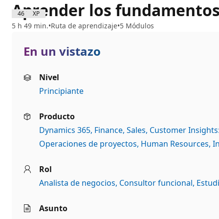
Aprender los fundamentos 
4600 XP
5 h 49 min.
Ruta de aprendizaje
5 Módulos
En un vistazo
Nivel
Principiante
Producto
Dynamics 365
Finance
Sales
Customer Insights:
Operaciones de proyectos
Human Resources
I
Rol
Analista de negocios
Consultor funcional
Estud
Asunto