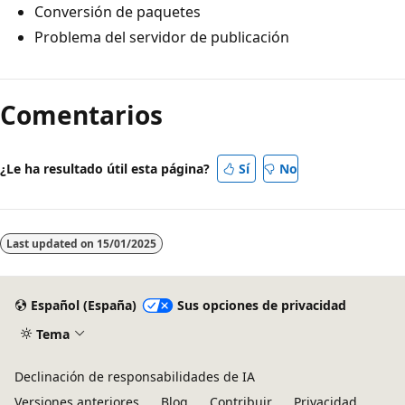
Conversión de paquetes
Problema del servidor de publicación
Modo
de
Comentarios
lectura
deshabilitado
¿Le ha resultado útil esta página?
Sí
No
Last updated on
15/01/2025
Español (España)
Sus opciones de privacidad
Tema
Declinación de responsabilidades de IA
Versiones anteriores
Blog
Contribuir
Privacidad