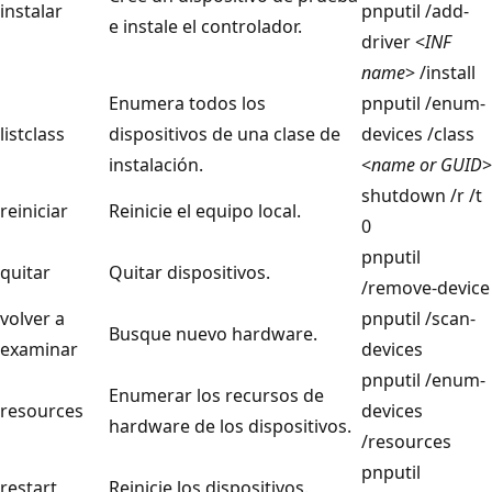
instalar
pnputil /add-
e instale el controlador.
driver <
INF
name
> /install
Enumera todos los
pnputil /enum-
listclass
dispositivos de una clase de
devices /class
instalación.
<
name or GUID
>
shutdown /r /t
reiniciar
Reinicie el equipo local.
0
pnputil
quitar
Quitar dispositivos.
/remove-device
volver a
pnputil /scan-
Busque nuevo hardware.
examinar
devices
pnputil /enum-
Enumerar los recursos de
resources
devices
hardware de los dispositivos.
/resources
pnputil
restart
Reinicie los dispositivos.