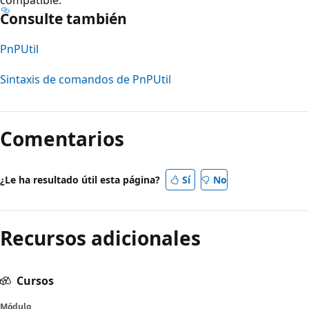
Consulte también
PnPUtil
Sintaxis de comandos de PnPUtil
Modo
de
Comentarios
lectura
deshabilitado
¿Le ha resultado útil esta página?
Sí
No
Recursos adicionales
Cursos
Módulo